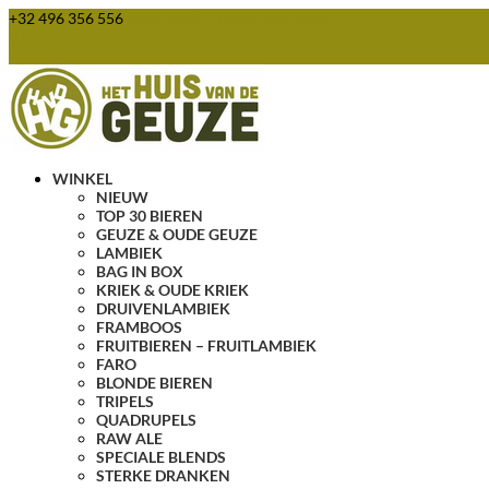
+32 496 356 556
webshop@huisvandegeuze.be
0 items
WINKEL
NIEUW
TOP 30 BIEREN
GEUZE & OUDE GEUZE
LAMBIEK
BAG IN BOX
KRIEK & OUDE KRIEK
DRUIVENLAMBIEK
FRAMBOOS
FRUITBIEREN – FRUITLAMBIEK
FARO
BLONDE BIEREN
TRIPELS
QUADRUPELS
RAW ALE
SPECIALE BLENDS
STERKE DRANKEN