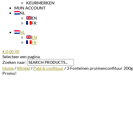
KEURMERKEN
MIJN ACCOUNT
NL
EN
FR
NL
EN
FR
€
0,00
(0)
Selecteer een pagina
Zoeken naar:
Home
/
Winkel
/
Paté & confituur
/ 3 Fonteinen pruimenconfituur 200g
Promo!