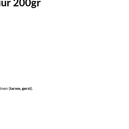
uur 200gr
inen (
tarwe, gerst
).