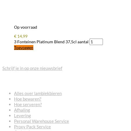
Op voorraad
€
14,99
3 Fonteinen Platinum Blend 37,5cl aantal
Toevoegen
BLIJF OP DE HOOGTE
Schrijf je in op onze nieuwsbrief
VEELGESTELDE VRAGEN
Alles over lambiekbieren
Hoe bewaren?
Hoe serveren?
Afhaling
Levering
Personal Warehouse Service
Proxy Pack Service