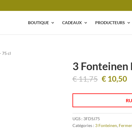
BOUTIQUE
CADEAUX
PRODUCTEURS
– 75 cl
3 Fonteinen 
Le
L
€
11,75
€
10,50
prix
p
initial
a
était :
e
RU
€ 11,75.
€
UGS :
3FDSJ75
Catégories :
3 Fonteinen
,
Fermen