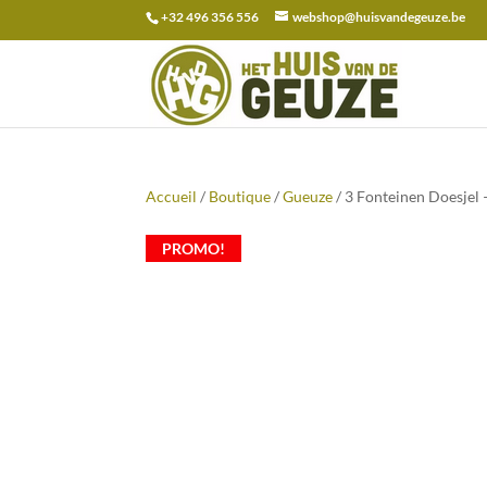
+32 496 356 556
webshop@huisvandegeuze.be
Recherche
pour :
Accueil
/
Boutique
/
Gueuze
/ 3 Fonteinen Doesjel 
PROMO!