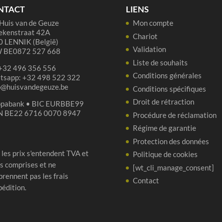
37,5
NTACT
LIENS
cl
Huis van de Geuze
Mon compte
ekenstraat 42A
Chariot
 LENNIK (België)
Validation
 BE0872 527 668
Liste de souhaits
 +32 496 356 556
Conditions générales
tsapp: +32 498 522 322
p@huisvandegeuze.be
Conditions spécifiques
Droit de rétraction
opabank • BIC EURBBE99
N BE22 6716 0070 8947
Procédure de réclamation
Régime de garantie
Protection des données
 les prix s'entendent TVA et
Politique de cookies
s comprises et ne
[wt_cli_manage_consent]
rennent pas les frais
Contact
pédition.