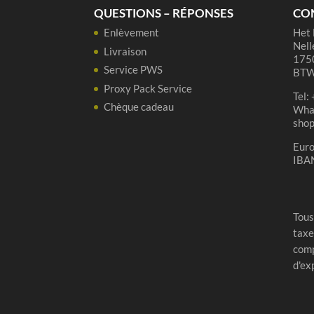
75
QUESTIONS – RÉPONSES
CO
cl
Enlèvement
Het 
Nell
Livraison
1750
Service PWS
BTW
Proxy Pack Service
Tel:
Chèque cadeau
Wha
sho
Eur
IBA
Tous
taxe
comp
d'ex