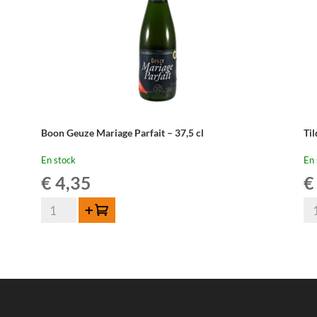
Boon Geuze Mariage Parfait – 37,5 cl
Ti
En stock
En 
€
4,35
€
quantité
qua
Ajouter au panier
de
de
Boon
Til
Geuze
Ou
Mariage
Gu
Parfait
37
-
cl