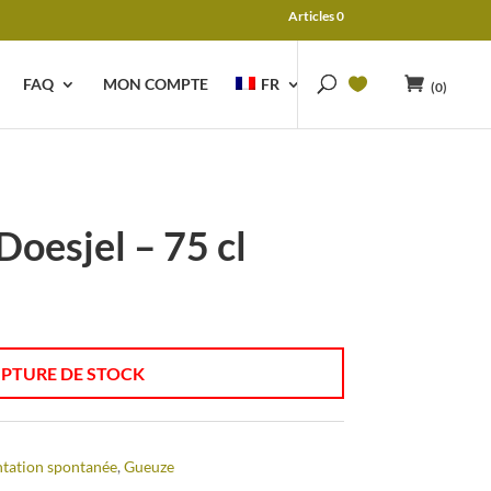
Articles 0
FAQ
MON COMPTE
FR
(0)
Doesjel – 75 cl
e
rix
ctuel
st :
PTURE DE STOCK
 10,50.
tation spontanée
,
Gueuze