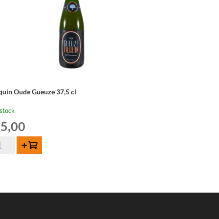
lquin Oude Gueuze 37,5 cl
stock
5,00
ntité
Ajouter au panier
quin
de
euze
,5