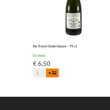
De Troch Oude Geuze – 75 cl
En stock
€
6,50
quantité
Ajouter au panier
de
De
Troch
Oude
Geuze
-