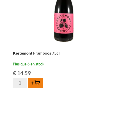
Kestemont Framboos 75cl
Plus que 6 en stock
€
14,59
quantité
Ajouter au panier
de
Kestemont
Framboos
75cl