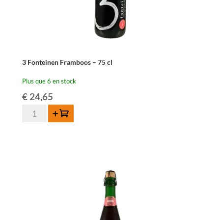
3 Fonteinen Framboos – 75 cl
Plus que 6 en stock
€
24,65
quantité
Ajouter au panier
de
3
Fonteinen
Framboos
-
75
cl