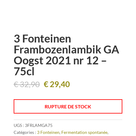
3 Fonteinen
Frambozenlambik GA
Oogst 2021 nr 12 –
75cl
Le
Le
€
32,90
€
29,40
prix
prix
initial
actuel
était :
est :
RUPTURE DE STOCK
€ 32,90.
€ 29,40.
UGS :
3FRLAMGA75
Catégories :
3 Fonteinen
,
Fermentation spontanée
,