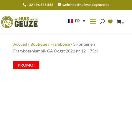
+32 496 356 556
webshop@huisvandegeuze.be
Recherche
pour :
FR
(0)
Accueil
/
Boutique
/
Framboise
/ 3 Fonteinen
Frambozenlambik GA Oogst 2021 nr 12 – 75cl
PROMO!