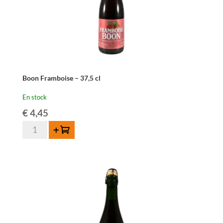
Boon Framboise – 37,5 cl
En stock
€
4,45
quantité
Ajouter au panier
de
Boon
Framboise
-
37,5
cl