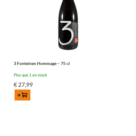
3 Fonteinen Hommage – 75 cl
Plus que 1 en stock
€
27,99
Ajouter au panier
quantité
de
3
Fonteinen
Hommage