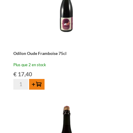
Odilon Oude Framboise 75cl
Plus que 2 en stock
€
17,40
quantité
Ajouter au panier
de
Odilon
Oude
Framboise
75cl