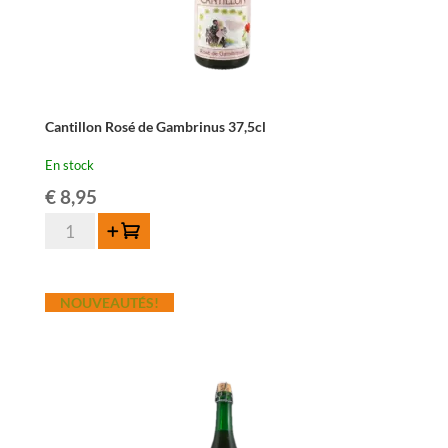
Cantillon Rosé de Gambrinus 37,5cl
En stock
€
8,95
quantité
Ajouter au panier
de
Cantillon
Rosé
NOUVEAUTÉS!
de
Gambrinus
37,5cl