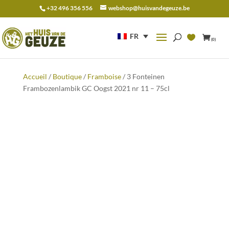
+32 496 356 556
webshop@huisvandegeuze.be
Recherche
pour :
FR
(0)
Accueil
/
Boutique
/
Framboise
/ 3 Fonteinen
Frambozenlambik GC Oogst 2021 nr 11 – 75cl