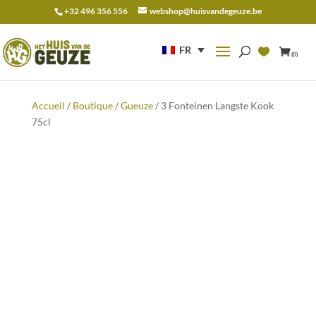
+32 496 356 556
webshop@huisvandegeuze.be
Recherche
pour :
FR
(0)
Accueil
/
Boutique
/
Gueuze
/ 3 Fonteinen Langste Kook
75cl