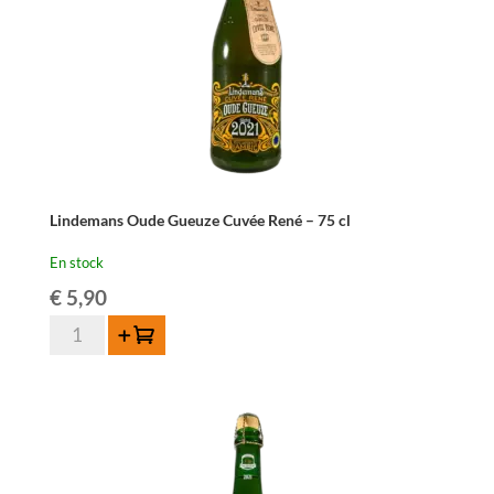
cl
Lindemans Oude Gueuze Cuvée René – 75 cl
En stock
€
5,90
quantité
Ajouter au panier
de
Lindemans
Oude
Gueuze
Cuvée
René