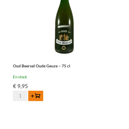
-
75
cl
Oud Beersel Oude Geuze – 75 cl
En stock
€
9,95
quantité
Ajouter au panier
de
Oud
Beersel
Oude
Geuze