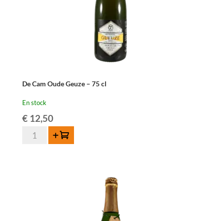
De Cam Oude Geuze – 75 cl
En stock
€
12,50
quantité
Ajouter au panier
de
De
Cam
Oude
Geuze
-
75