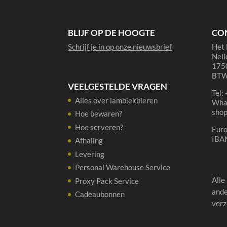
aantal
BLIJF OP DE HOOGTE
CO
Schrijf je in op onze nieuwsbrief
Het 
Nell
1750
BTW
VEELGESTELDE VRAGEN
Tel:
Alles over lambiekbieren
Wha
sho
Hoe bewaren?
Hoe serveren?
Eur
IBA
Afhaling
Levering
Personal Warehouse Service
Alle
Proxy Pack Service
ande
Cadeaubonnen
verz