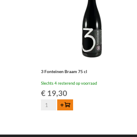
3 Fonteinen Braam 75 cl
Slechts 4 resterend op voorraad
€
19,30
3
Toevoegen
Fonteinen
Braam
75
cl