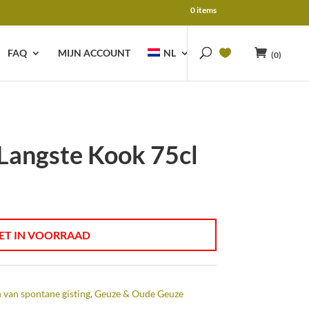
0 items
FAQ
MIJN ACCOUNT
NL
(0)
Langste Kook 75cl
ET IN VOORRAAD
 van spontane gisting
,
Geuze & Oude Geuze