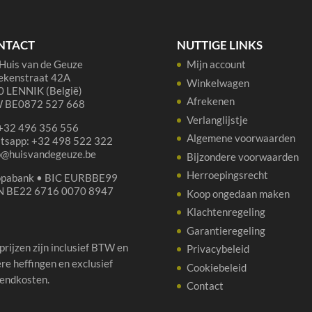
cl
aantal
NTACT
NUTTIGE LINKS
Huis van de Geuze
Mijn account
ekenstraat 42A
Winkelwagen
 LENNIK (België)
Afrekenen
 BE0872 527 668
Verlanglijstje
 +32 496 356 556
Algemene voorwaarden
tsapp: +32 498 522 322
p@huisvandegeuze.be
Bijzondere voorwaarden
Herroepingsrecht
opabank • BIC EURBBE99
N BE22 6716 0070 8947
Koop ongedaan maken
Klachtenregeling
Garantieregeling
 prijzen zijn inclusief BTW en
Privacybeleid
re heffingen en exclusief
Cookiebeleid
endkosten.
Contact