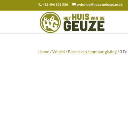
+32 496 356 556
webshop@huisvandegeuze.be
Zoeken
naar:
Home
/
Winkel
/
Bieren van spontane gisting
/ 3 Fo