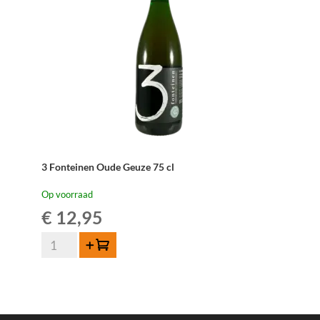
3 Fonteinen Oude Geuze 75 cl
Op voorraad
€
12,95
3
Toevoegen
Fonteinen
Oude
Geuze
75