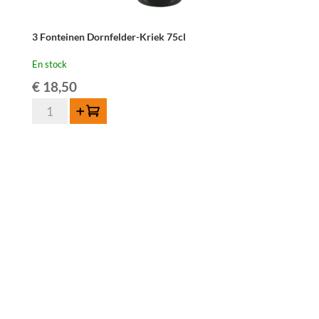
3 Fonteinen Dornfelder-Kriek 75cl
En stock
€
18,50
quantité
Ajouter au panier
de
3
Fonteinen
Dornfelder-
Kriek
75cl