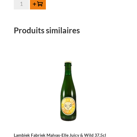
quantité
Ajouter au panier
de
Lambiek
Fabriek
Produits similaires
Muscar-
Elle
37,5cl
Lambiek Fabriek Malvas-Elle Juicy & Wild 37,5cl