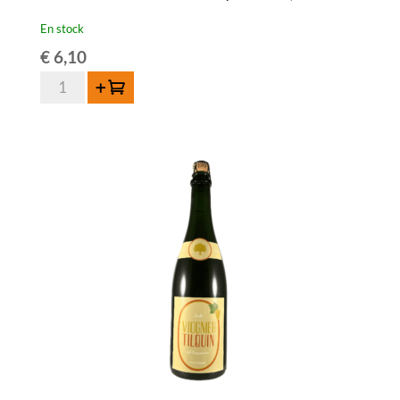
En stock
€
6,10
quantité
Ajouter au panier
de
Lambiek
Fabriek
Malvas-
Elle
Juicy
&
Wild
37,5cl