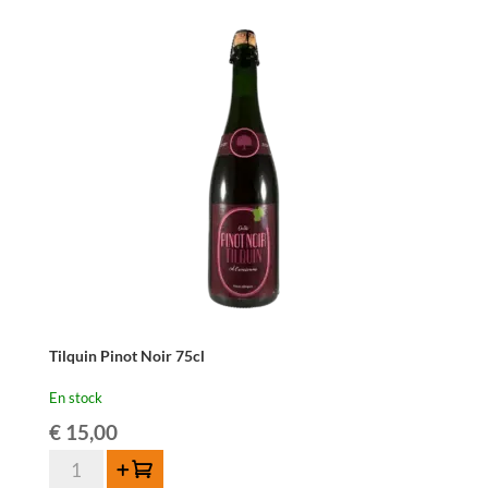
Tilquin Pinot Noir 75cl
En stock
€
15,00
quantité
Ajouter au panier
de