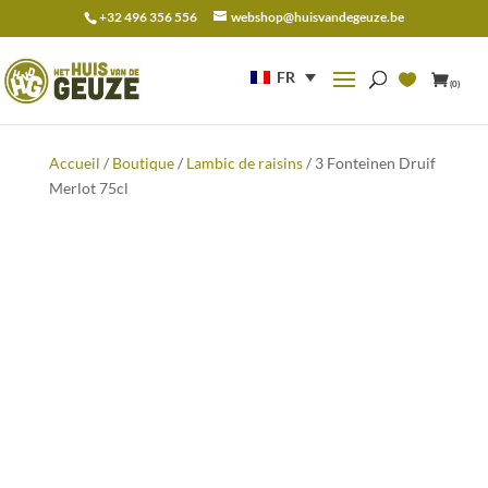
+32 496 356 556
webshop@huisvandegeuze.be
Recherche
pour :
FR
(0)
Accueil
/
Boutique
/
Lambic de raisins
/ 3 Fonteinen Druif
Merlot 75cl