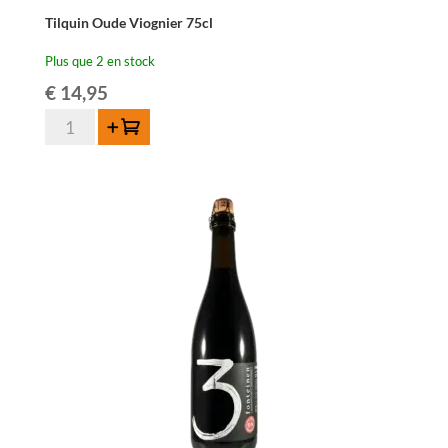
Tilquin Oude Viognier 75cl
Plus que 2 en stock
€
14,95
quantité
Ajouter au panier
de
Tilquin
Oude
Viognier
75cl