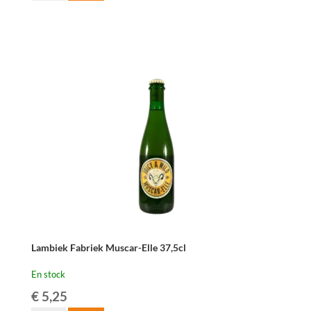
Tilquin
Pinot
Noir
75cl
Lambiek Fabriek Muscar-Elle 37,5cl
En stock
€
5,25