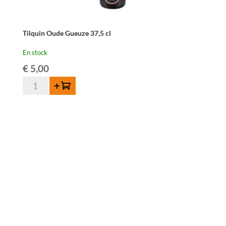
Tilquin Oude Gueuze 37,5 cl
En stock
€
5,00
quantité
Ajouter au panier
de
Tilquin
Oude
Gueuze
37,5
cl