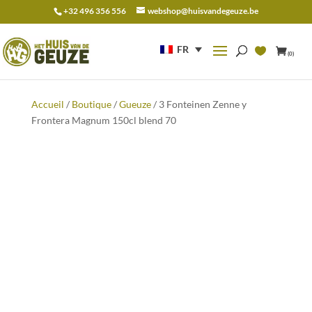
+32 496 356 556
webshop@huisvandegeuze.be
Recherche
pour :
FR
(0)
Accueil
/
Boutique
/
Gueuze
/ 3 Fonteinen Zenne y
Frontera Magnum 150cl blend 70