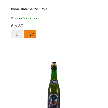
Boon Oude Geuze – 75 cl
Plus que 5 en stock
€
6,60
quantité
Ajouter au panier
de
Boon
Oude
Geuze
-
75
cl