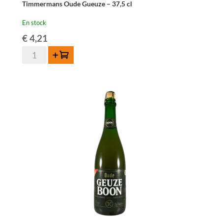
Timmermans Oude Gueuze – 37,5 cl
En stock
€
4,21
quantité
Ajouter au panier
de
Timmermans
Oude
Gueuze
-
37,5
cl