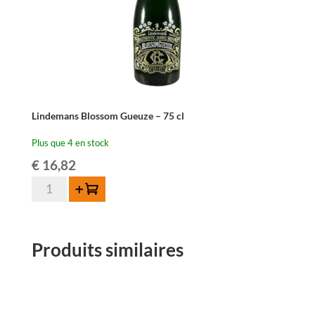
Lindemans Blossom Gueuze – 75 cl
Plus que 4 en stock
€
16,82
quantité
Ajouter au panier
de
Lindemans
Blossom
Produits similaires
Gueuze
-
75
cl