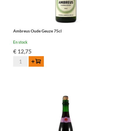
Ambreus Oude Geuze 75cl
En stock
€
12,75
quantité
Ajouter au panier
de
Ambreus
Oude
Geuze
75cl