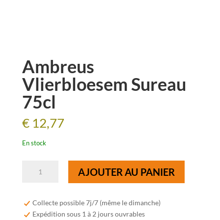
Ambreus
Vlierbloesem Sureau
75cl
€
12,77
En stock
quantité
AJOUTER AU PANIER
de
Ambreus
Vlierbloesem
Collecte possible 7j/7 (même le dimanche)
Sureau
Expédition sous 1 à 2 jours ouvrables