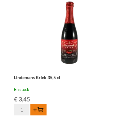
Lindemans Kriek 35,5 cl
En stock
€
3,45
quantité
Ajouter au panier
de
Lindemans
Kriek
35,5