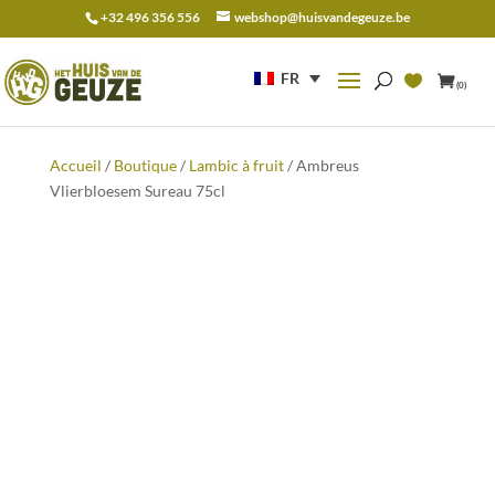
+32 496 356 556
webshop@huisvandegeuze.be
Recherche
pour :
FR
(0)
Accueil
/
Boutique
/
Lambic à fruit
/ Ambreus
Vlierbloesem Sureau 75cl