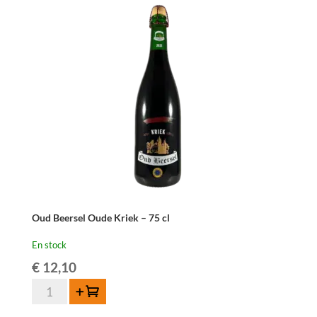
Kriek
37,5cl
Oud Beersel Oude Kriek – 75 cl
En stock
€
12,10
quantité
Ajouter au panier
de