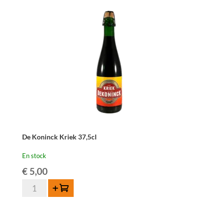
cl
De Koninck Kriek 37,5cl
En stock
€
5,00
quantité
Ajouter au panier
de
De
Koninck