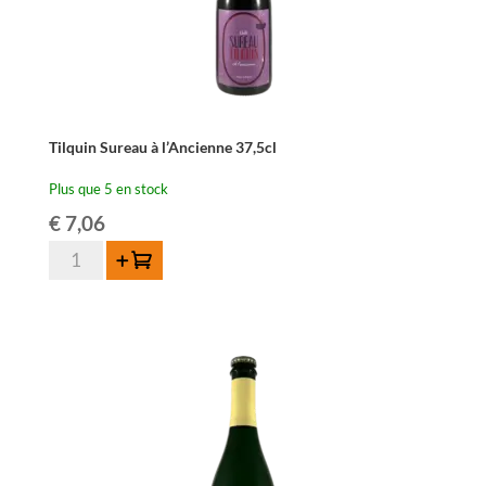
Tilquin Sureau à l’Ancienne 37,5cl
Plus que 5 en stock
€
7,06
quantité
Ajouter au panier
de
Tilquin
Sureau
à
l'Ancienne
37,5cl