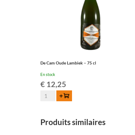
De Cam Oude Lambiek – 75 cl
En stock
€
12,25
quantité
Ajouter au panier
de
De
Cam
Produits similaires
Oude
Lambiek