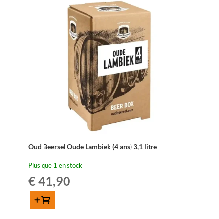
cl
Oud Beersel Oude Lambiek (4 ans) 3,1 litre
Plus que 1 en stock
€
41,90
Ajouter au panier
quantité