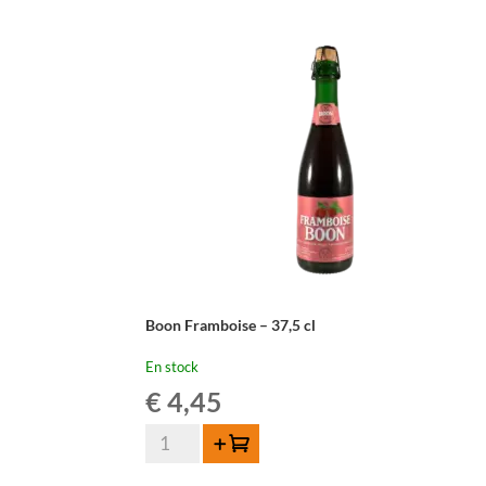
-
75
cl
Boon Framboise – 37,5 cl
En stock
€
4,45
quantité
Ajouter au panier
de
Boon