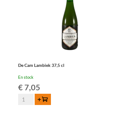
De Cam Lambiek 37,5 cl
En stock
€
7,05
quantité
Ajouter au panier
de
De
Cam
Lambiek
37,5