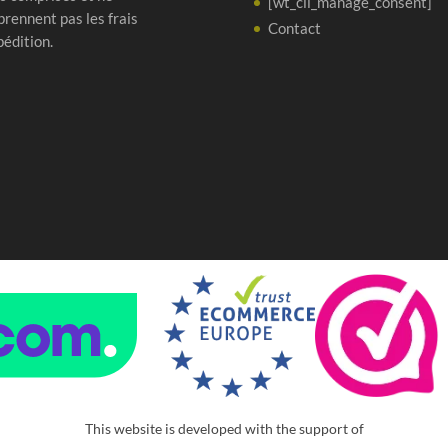
[wt_cli_manage_consent]
rennent pas les frais
Contact
pédition.
This website is developed with the support of