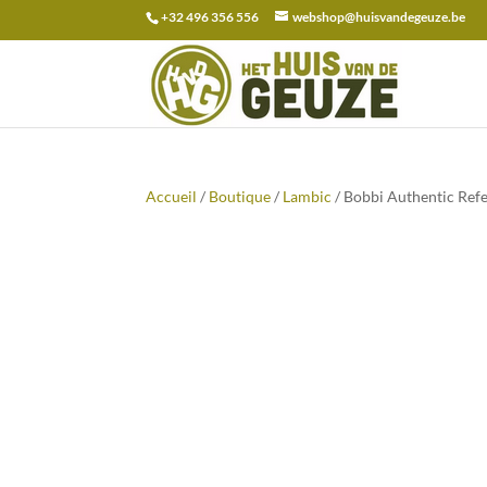
+32 496 356 556
webshop@huisvandegeuze.be
Recherche
pour :
Accueil
/
Boutique
/
Lambic
/ Bobbi Authentic Ref