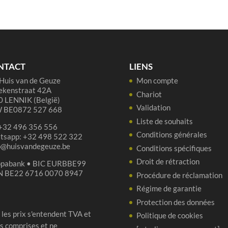
de
Oud
Beersel
Oude
Lambiek
(4
NTACT
LIENS
ans)
Huis van de Geuze
Mon compte
3,1
ekenstraat 42A
Chariot
 LENNIK (België)
litre
Validation
 BE0872 527 668
Liste de souhaits
 +32 496 356 556
Conditions générales
tsapp: +32 498 522 322
p@huisvandegeuze.be
Conditions spécifiques
Droit de rétraction
opabank • BIC EURBBE99
N BE22 6716 0070 8947
Procédure de réclamation
Régime de garantie
Protection des données
 les prix s'entendent TVA et
Politique de cookies
s comprises et ne