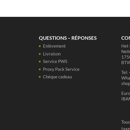
Framboise
-
37,5
cl
QUESTIONS – RÉPONSES
CO
Enlèvement
Het 
Nell
Livraison
1750
Service PWS
BTW
Proxy Pack Service
Tel:
Chèque cadeau
Wha
sho
Eur
IBA
Tous
taxe