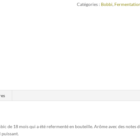
Catégories :
Bobbi
,
Fermentatio
res
ic de 18 mois qui a été refermenté en bouteille. Arôme avec des notes de
 puissant.