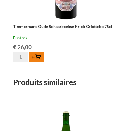
Timmermans Oude Schaarbeekse Kriek Griotteke 75cl
En stock
€
26,00
quantité
Ajouter au panier
de
Timmermans
Oude
Produits similaires
Schaarbeekse
Kriek
Griotteke
75cl