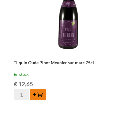
Tilquin Oude Pinot Meunier sur marc 75cl
En stock
€
12,65
quantité
Ajouter au panier
de
Tilquin
Oude
Pinot
Meunier
sur