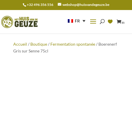
+32 496 356 556
webshop@huisvandegeuze.be
Recherche
pour :
FR
(0)
Accueil
/
Boutique
/
Fermentation spontanée
/ Boerenerf
Gris sur Senne 75cl