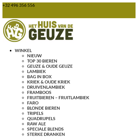
+32 496 356 556
webshop@huisvandegeuze.be
0 items
WINKEL
NIEUW
TOP 30 BIEREN
GEUZE & OUDE GEUZE
LAMBIEK
BAG IN BOX
KRIEK & OUDE KRIEK
DRUIVENLAMBIEK
FRAMBOOS
FRUITBIEREN – FRUITLAMBIEK
FARO
BLONDE BIEREN
TRIPELS
QUADRUPELS
RAW ALE
SPECIALE BLENDS
STERKE DRANKEN