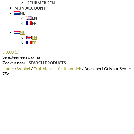
KEURMERKEN
MIJN ACCOUNT
NL
EN
FR
NL
EN
FR
€
0,00
(0)
Selecteer een pagina
Zoeken naar:
Home
/
Winkel
/
Fruitbieren - fruitlambiek
/ Boerenerf Gris sur Senne
75cl