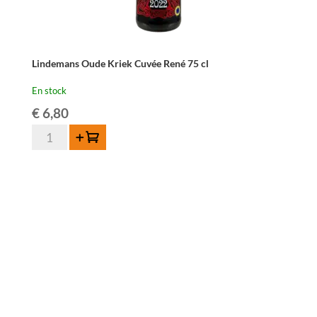
Lindemans Oude Kriek Cuvée René 75 cl
En stock
€
6,80
quantité
Ajouter au panier
de
Lindemans
Oude
Kriek
Cuvée
René
75
cl