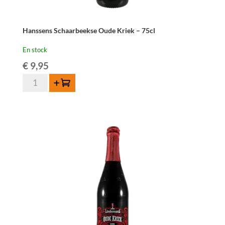
Hanssens Schaarbeekse Oude Kriek – 75cl
En stock
€
9,95
quantité
Ajouter au panier
de
Hanssens
Schaarbeekse
Oude
Kriek
-
75cl