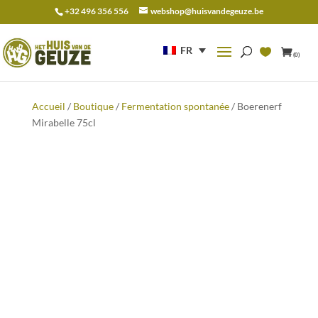
+32 496 356 556
webshop@huisvandegeuze.be
Recherche
pour :
FR
(0)
Accueil
/
Boutique
/
Fermentation spontanée
/ Boerenerf
Mirabelle 75cl