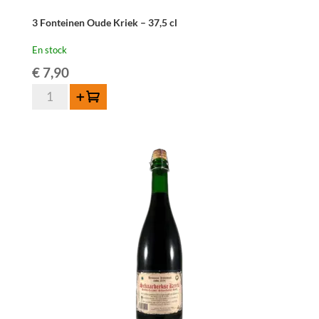
3 Fonteinen Oude Kriek – 37,5 cl
En stock
€
7,90
quantité
Ajouter au panier
de
3
Fonteinen
Oude
Kriek
-
37,5
cl