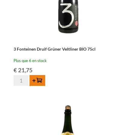
3 Fonteinen Druif Grüner Veltliner BIO 75cl
Plus que 6 en stock
€
21,75
quantité
Ajouter au panier
de
3
Fonteinen
Druif
Grüner
Veltliner
BIO
75cl