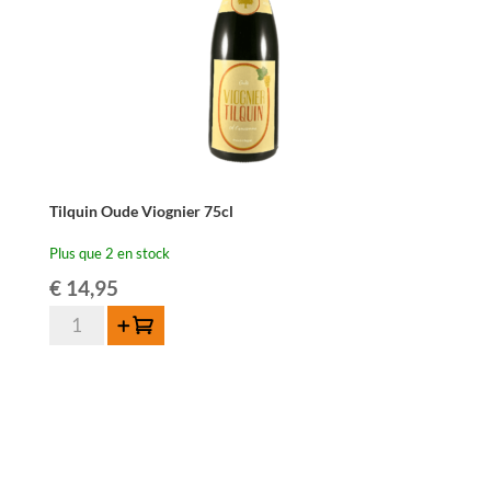
Tilquin Oude Viognier 75cl
Plus que 2 en stock
€
14,95
quantité
Ajouter au panier
de
Tilquin
Oude
Viognier
75cl