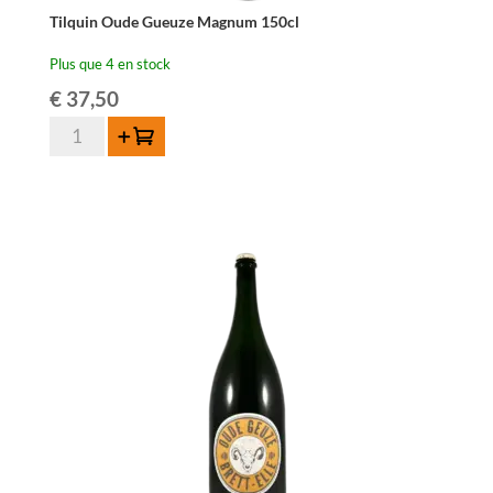
Tilquin Oude Gueuze Magnum 150cl
Plus que 4 en stock
€
37,50
quantité
Ajouter au panier
de
Tilquin
Oude
Gueuze
Magnum
150cl