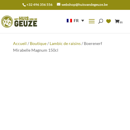
+32 496 356 556
webshop@huisvandegeuze.be
Recherche
pour :
FR
(0)
Accueil
/
Boutique
/
Lambic de raisins
/ Boerenerf
Mirabelle Magnum 150cl