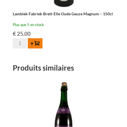
Lambiek Fabriek Brett-Elle Oude Geuze Magnum – 150cl
Plus que 5 en stock
€
25,00
quantité
Ajouter au panier
de
Lambiek
Fabriek
Produits similaires
Brett-
Elle
Oude
Geuze
Magnum
-
150cl