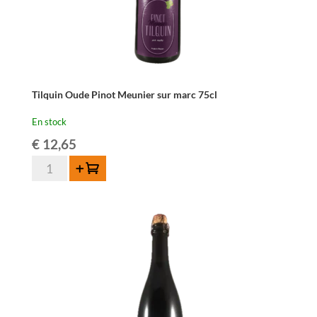
Tilquin Oude Pinot Meunier sur marc 75cl
En stock
€
12,65
quantité
Ajouter au panier
de
Tilquin
Oude
Pinot
Meunier
sur
marc
75cl