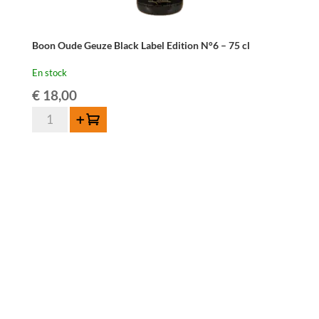
Boon Oude Geuze Black Label Edition N°6 – 75 cl
En stock
€
18,00
quantité
Ajouter au panier
de
Boon
Oude
Geuze
Black
Label
Edition
N°6
-
75
cl