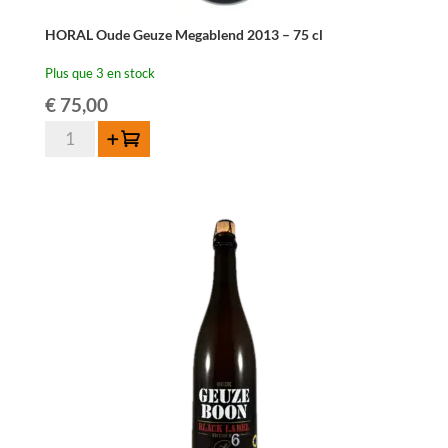
HORAL Oude Geuze Megablend 2013 – 75 cl
Plus que 3 en stock
€
75,00
quantité
Ajouter au panier
de
HORAL
Oude
Geuze
Megablend
2013
-
75
cl