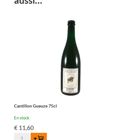
aussi…
Cantillon Gueuze 75cl
En stock
€
11,60
quantité
Ajouter au panier