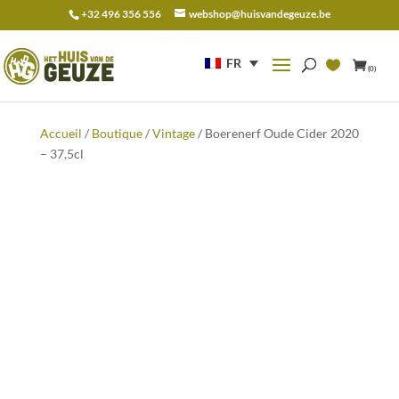
+32 496 356 556
webshop@huisvandegeuze.be
Recherche
pour :
FR
(0)
Accueil
/
Boutique
/
Vintage
/ Boerenerf Oude Cider 2020
– 37,5cl