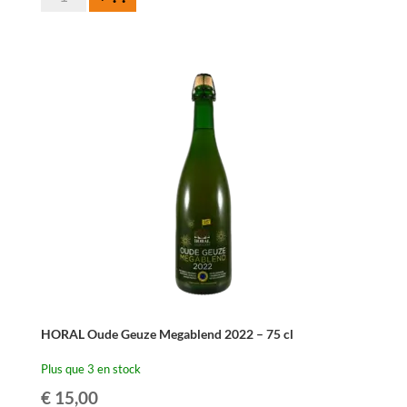
de
Cantillon
Gueuze
75cl
HORAL Oude Geuze Megablend 2022 – 75 cl
Plus que 3 en stock
€
15,00