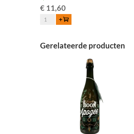
€
11,60
Cantillon
Toevoegen
Gueuze
75cl
aantal
Gerelateerde producten