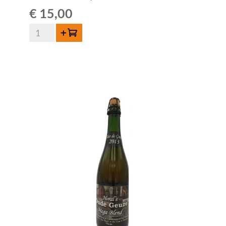
€
15,00
HORAL
Toevoegen
Oude
Geuze
Megablend
2022
–
75
cl
aantal