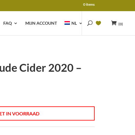
0 items
FAQ
MIJN ACCOUNT
NL
(0)
ude Cider 2020 –
ET IN VOORRAAD