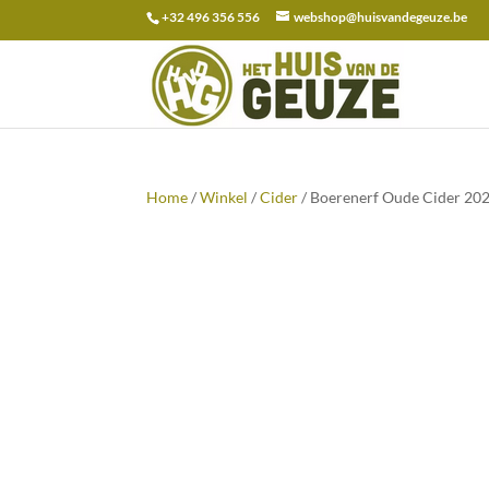
+32 496 356 556
webshop@huisvandegeuze.be
Zoeken
naar:
Home
/
Winkel
/
Cider
/ Boerenerf Oude Cider 202