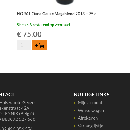
HORAL Oude Geuze Megablend 2013 – 75 cl
Slechts 3 resterend op voorraad
€
75,00
HORAL
Toevoegen
Oude
Geuze
Megablend
2013
-
75
cl
NTACT
NUTTIGE LINKS
aantal
Huis van de Geuze
Mijn account
ekenstraat 42A
Winkelwagen
 LENNIK (België)
Afrekenen
 BE0872 527 668
Verlanglijstje
 +32 496 356 556