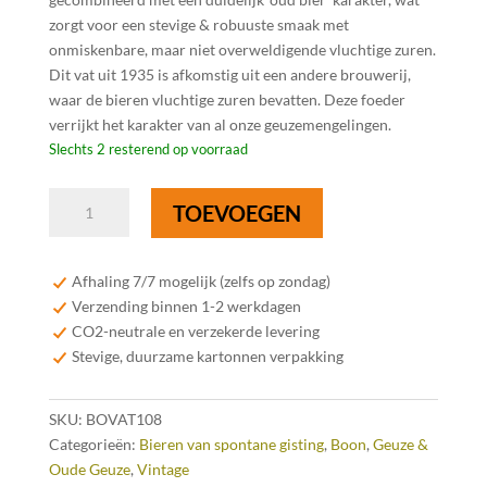
zorgt voor een stevige & robuuste smaak met
onmiskenbare, maar niet overweldigende vluchtige zuren.
Dit vat uit 1935 is afkomstig uit een andere brouwerij,
waar de bieren vluchtige zuren bevatten. Deze foeder
verrijkt het karakter van al onze geuzemengelingen.
Slechts 2 resterend op voorraad
Boon
TOEVOEGEN
Oude
Geuze
VAT
Afhaling 7/7 mogelijk (zelfs op zondag)
108
Verzending binnen 1-2 werkdagen
Limited
CO2-neutrale en verzekerde levering
Edition
Stevige, duurzame kartonnen verpakking
-
37,5
SKU:
BOVAT108
cl
Categorieën:
Bieren van spontane gisting
,
Boon
,
Geuze &
aantal
Oude Geuze
,
Vintage