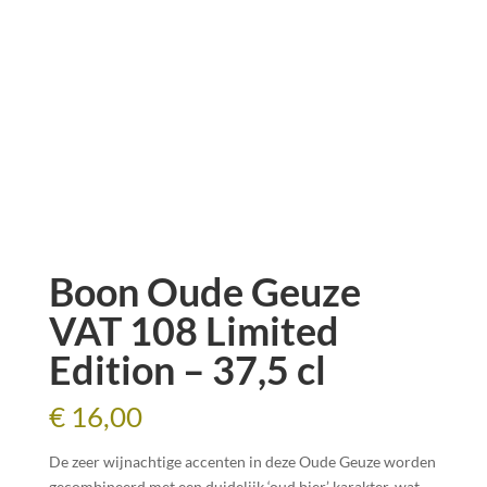
Boon Oude Geuze
VAT 108 Limited
Edition – 37,5 cl
€
16,00
De zeer wijnachtige accenten in deze Oude Geuze worden
gecombineerd met een duidelijk ‘oud bier’ karakter, wat