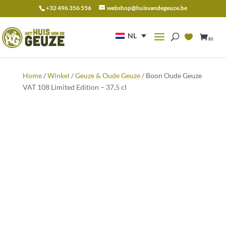
+32 496 356 556
webshop@huisvandegeuze.be
Zoeken
naar:
NL
(0)
Home
/
Winkel
/
Geuze & Oude Geuze
/ Boon Oude Geuze
VAT 108 Limited Edition – 37,5 cl