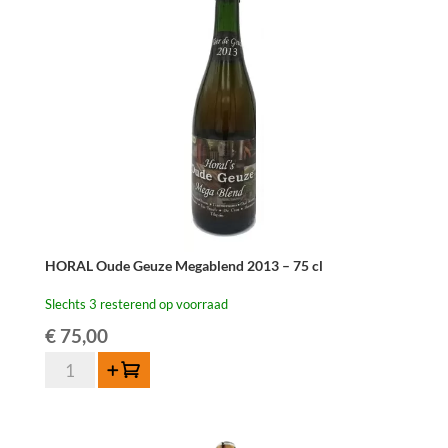
HORAL Oude Geuze Megablend 2013 – 75 cl
Slechts 3 resterend op voorraad
€
75,00
HORAL
Toevoegen
Oude
Geuze
Megablend