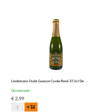
75
cl
aantal
Lindemans Oude Gueuze Cuvée René 37,5cl De
Op voorraad
€
2,99
Lindemans
Toevoegen
Oude