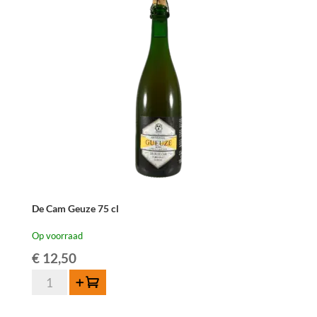
2013
-
75
cl
aantal
De Cam Geuze 75 cl
Op voorraad
€
12,50
De
Toevoegen
Cam
Geuze