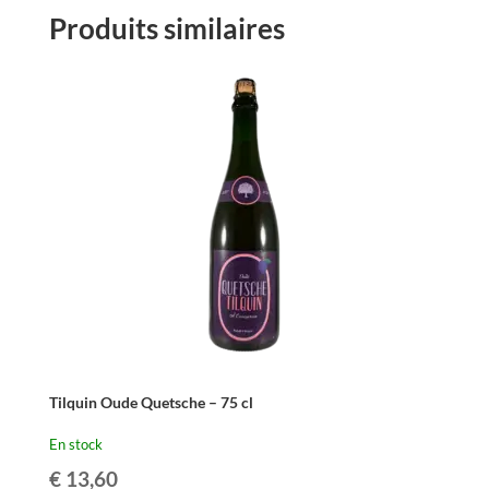
Fabriek
Produits similaires
Gros-
Elle
75cl
Tilquin Oude Quetsche – 75 cl
En stock
€
13,60