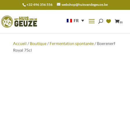
+32 496 356 556
webshop@huisvandegeuze.be
Recherche
pour :
FR
(0)
Accueil
/
Boutique
/
Fermentation spontanée
/ Boerenerf
Royal 75cl