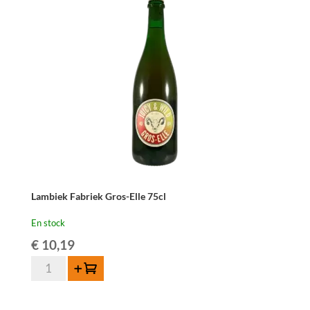
Kriek
Griotteke
75cl
Lambiek Fabriek Gros-Elle 75cl
En stock
€
10,19
quantité
Ajouter au panier
de
Lambiek