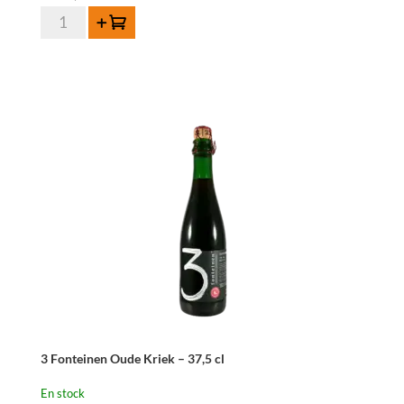
quantité
Ajouter au panier
de
Tilquin
Oude
Quetsche
-
75
cl
3 Fonteinen Oude Kriek – 37,5 cl
En stock