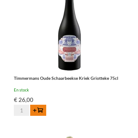
Timmermans Oude Schaarbeekse Kriek Griotteke 75cl
En stock
€
26,00
quantité
Ajouter au panier
de
Timmermans
Oude
Schaarbeekse