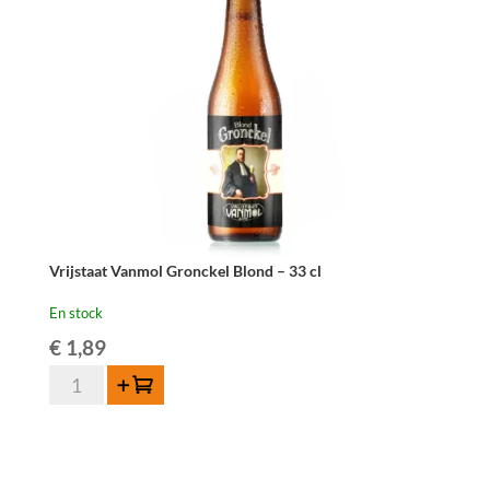
Vrijstaat Vanmol Gronckel Blond – 33 cl
En stock
€
1,89
quantité
Ajouter au panier
de
Vrijstaat
Vanmol
Gronckel