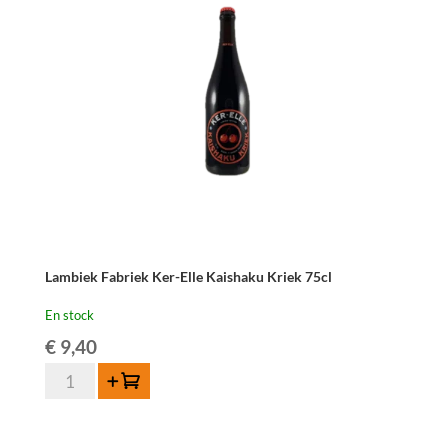
Blond
-
33
cl
Lambiek Fabriek Ker-Elle Kaishaku Kriek 75cl
En stock
€
9,40
quantité
Ajouter au panier
de
Lambiek
Fabriek