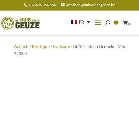
+32 496 356 556
webshop@huisvandegeuze.be
Recherche
pour :
FR
(0)
Accueil
/
Boutique
/
Cadeaux
/ Boîte cadeau Gronckel Mix
4x33cl