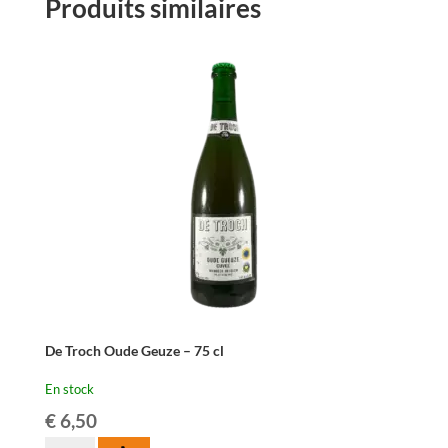
Produits similaires
De Troch Oude Geuze – 75 cl
En stock
€
6,50
quantité