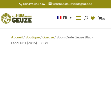
+32 496 356 556
webshop@huisvandegeuze.be
Recherche
pour :
FR
(0)
Accueil
/
Boutique
/
Gueuze
/ Boon Oude Geuze Black
Label N°1 (2015) – 75 cl