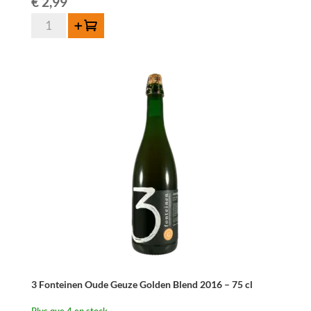
€
2,99
quantité
Ajouter au panier
de
Lindemans
Oude
Gueuze
Cuvée
René
37,5cl
3 Fonteinen Oude Geuze Golden Blend 2016 – 75 cl
Plus que 4 en stock