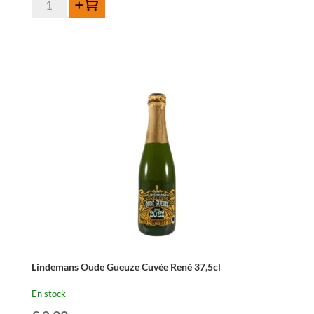
Ajouter au panier
de
De
Troch
Oude
Geuze
-
75
cl
Lindemans Oude Gueuze Cuvée René 37,5cl
En stock