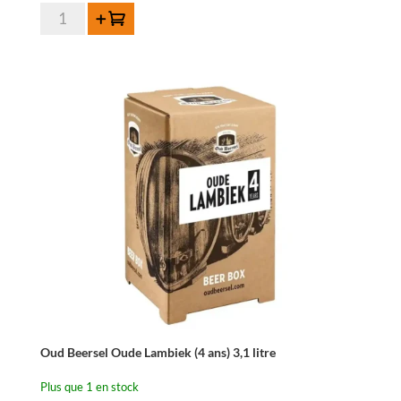
quantité
Ajouter au panier
de
Boon
Geuze
Mariage
Parfait
-
37,5
cl
Oud Beersel Oude Lambiek (4 ans) 3,1 litre
Plus que 1 en stock