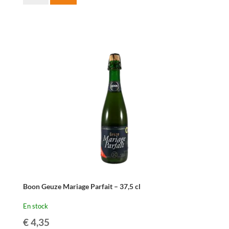
de
3
Fonteinen
Oude
Geuze
-
37,5
cl
Boon Geuze Mariage Parfait – 37,5 cl
En stock
€
4,35