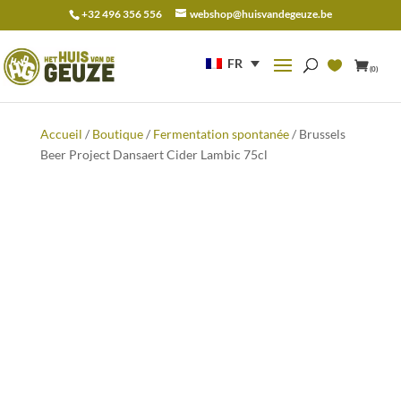
+32 496 356 556
webshop@huisvandegeuze.be
Recherche
pour :
FR
(0)
Accueil
/
Boutique
/
Fermentation spontanée
/ Brussels
Beer Project Dansaert Cider Lambic 75cl