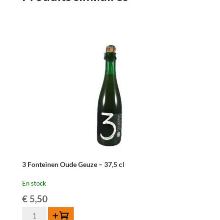
3 Fonteinen Oude Geuze – 37,5 cl
En stock
€
5,50
quantité
Ajouter au panier