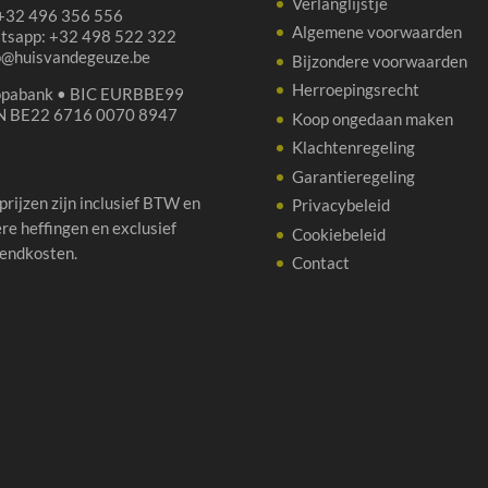
Verlanglijstje
 +32 496 356 556
Algemene voorwaarden
tsapp: +32 498 522 322
p@huisvandegeuze.be
Bijzondere voorwaarden
Herroepingsrecht
opabank • BIC EURBBE99
N BE22 6716 0070 8947
Koop ongedaan maken
Klachtenregeling
Garantieregeling
 prijzen zijn inclusief BTW en
Privacybeleid
re heffingen en exclusief
Cookiebeleid
endkosten.
Contact