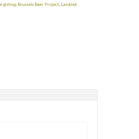
e gisting
,
Brussels Beer Project
,
Lambiek