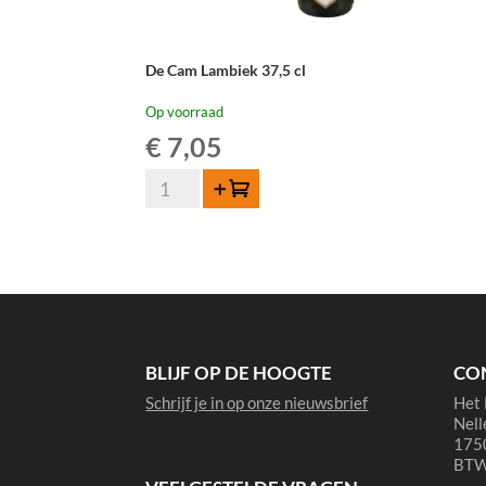
De Cam Lambiek 37,5 cl
Op voorraad
€
7,05
De
Toevoegen
Cam
Lambiek
37,5
cl
aantal
BLIJF OP DE HOOGTE
CO
Schrijf je in op onze nieuwsbrief
Het 
Nell
1750
BTW