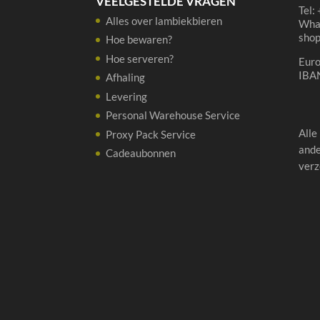
VEELGESTELDE VRAGEN
Tel:
Alles over lambiekbieren
Wha
sho
Hoe bewaren?
Hoe serveren?
Eur
IBA
Afhaling
Levering
Personal Warehouse Service
Alle
Proxy Pack Service
ande
Cadeaubonnen
verz