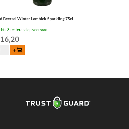
d Beersel Winter Lambiek Sparkling 75cl
chts 3 resterend op voorraad
16,20
d
Toevoegen
ersel
nter
mbiek
rkling
cl
tal