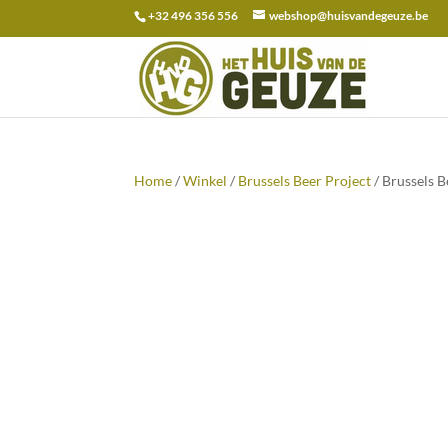
+32 496 356 556
webshop@huisvandegeuze.be
Zoeken
naar:
Home
/
Winkel
/
Brussels Beer Project
/ Brussels 