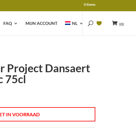
0 items
FAQ
MIJN ACCOUNT
NL
(0)
r Project Dansaert
c 75cl
ET IN VOORRAAD