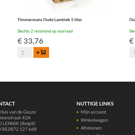
Timmermans Oude Lambiek 5 liter
Ou
Slechts 2 resterend op voorraad
Sle
€
33,76
€
Timmermans
Ou
Toevoegen
Oude
Be
Lambiek
Wi
5
La
liter
Spa
aantal
75
aan
NTACT
NUTTIGE LINKS
Huis van de Geuze
Mijn account
ekenstraat 42A
Winkelwagen
 LENNIK (België)
Afrekenen
 BE0872 527 668