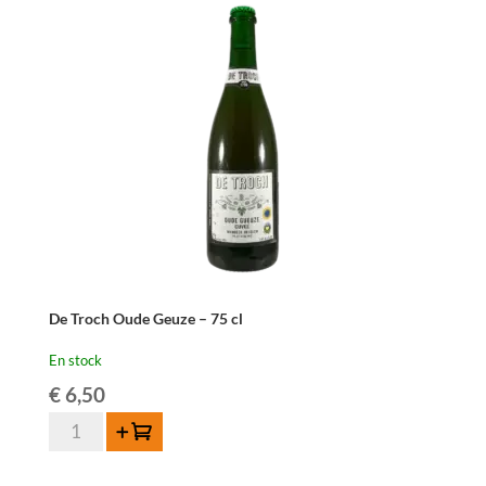
Geuze
-
37,5
cl
De Troch Oude Geuze – 75 cl
En stock
€
6,50
quantité
Ajouter au panier
de
De