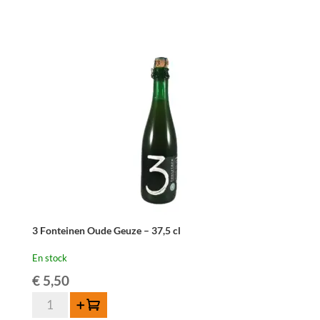
Troch
Oude
Geuze
-
75
cl
3 Fonteinen Oude Geuze – 37,5 cl
En stock
€
5,50
quantité
Ajouter au panier
de