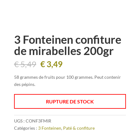
3 Fonteinen confiture
de mirabelles 200gr
Le
Le
€
5,49
€
3,49
prix
prix
initial
actuel
58 grammes de fruits pour 100 grammes. Peut contenir
était :
est :
des pépins.
€ 5,49.
€ 3,49.
RUPTURE DE STOCK
UGS :
CONF3FMIR
Catégories :
3 Fonteinen
,
Paté & confiture