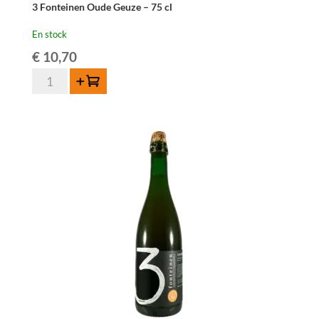
3 Fonteinen Oude Geuze – 75 cl
En stock
€
10,70
quantité
Ajouter au panier
de
3
Fonteinen
Oude
Geuze
-
75
cl