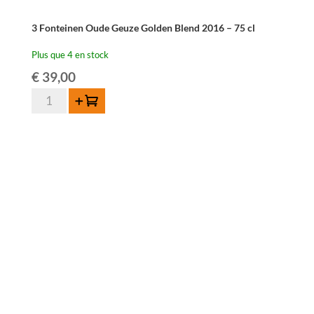
3 Fonteinen Oude Geuze Golden Blend 2016 – 75 cl
Plus que 4 en stock
€
39,00
quantité
Ajouter au panier
de
3
Fonteinen
Oude
Geuze
Golden
Blend
2016
-
75
cl