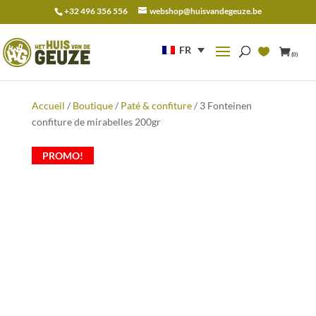
+32 496 356 556
webshop@huisvandegeuze.be
Recherche
pour :
FR
(0)
Accueil
/
Boutique
/
Paté & confiture
/ 3 Fonteinen
confiture de mirabelles 200gr
PROMO!