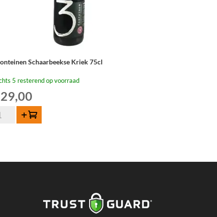
Fonteinen Schaarbeekse Kriek 75cl
chts 5 resterend op voorraad
29,00
Toevoegen
nteinen
haarbeekse
iek
cl
tal