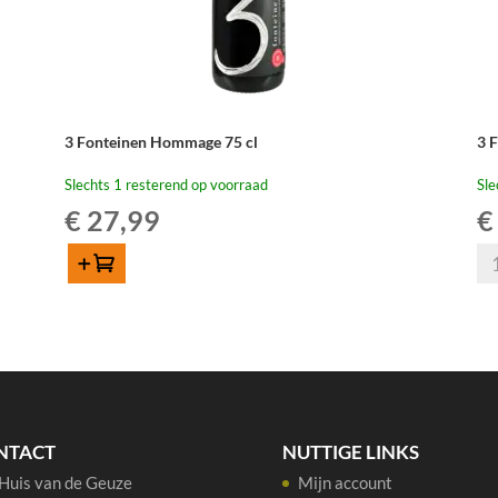
3 Fonteinen Hommage 75 cl
3 
Slechts 1 resterend op voorraad
Sle
€
27,99
€
3
Toevoegen
Fo
3
Sc
Fonteinen
Kr
Hommage
75
75
aan
cl
aantal
NTACT
NUTTIGE LINKS
Huis van de Geuze
Mijn account