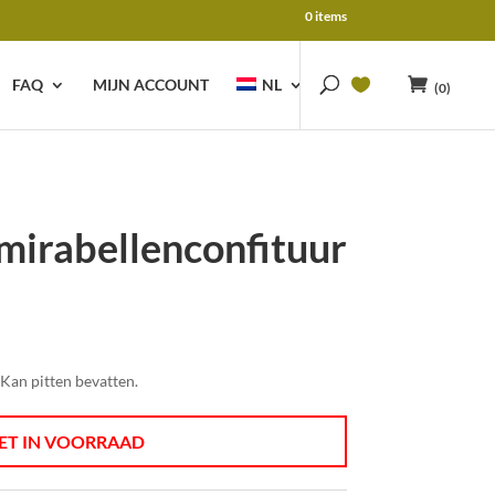
0 items
FAQ
MIJN ACCOUNT
NL
(0)
mirabellenconfituur
elijke
dige
s
Kan pitten bevatten.
49.
ET IN VOORRAAD