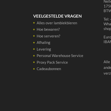
Nell
1750
BTW
VEELGESTELDE VRAGEN
Tel:
Alles over lambiekbieren
Wha
sho
Hoe bewaren?
Hoe serveren?
Eur
IBA
Afhaling
Levering
Personal Warehouse Service
Alle
Proxy Pack Service
ande
Cadeaubonnen
verz