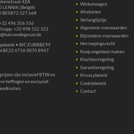
ekenstraat 42A
Winkelwagen
 LENNIK (België)
Afrekenen
 BE0872 527 668
Verlanglijstje
 +32 496 356 556
Algemene voorwaarden
tsapp: +32 498 522 322
p@huisvandegeuze.be
Bijzondere voorwaarden
Herroepingsrecht
opabank • BIC EURBBE99
N BE22 6716 0070 8947
Koop ongedaan maken
Klachtenregeling
Garantieregeling
 prijzen zijn inclusief BTW en
Privacybeleid
re heffingen en exclusief
Cookiebeleid
endkosten.
Contact