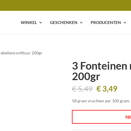
WINKEL
GESCHENKEN
PRODUCENTEN
rabellenconfituur 200gr
3 Fonteinen 
200gr
Oorspronk
Hui
€
5,49
€
3,49
prijs
prij
was:
is:
58 gram vruchten per 100 gram. 
€ 5,49.
€ 3,
NI