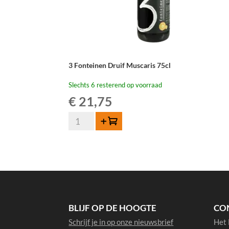
3 Fonteinen Druif Muscaris 75cl
Slechts 6 resterend op voorraad
€
21,75
3
Toevoegen
Fonteinen
Druif
Muscaris
75cl
aantal
BLIJF OP DE HOOGTE
CO
Schrijf je in op onze nieuwsbrief
Het 