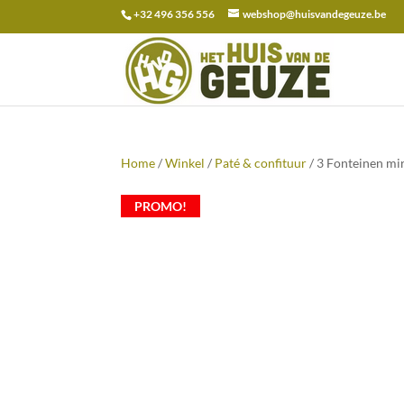
+32 496 356 556
webshop@huisvandegeuze.be
Zoeken
naar:
Home
/
Winkel
/
Paté & confituur
/ 3 Fonteinen mi
PROMO!