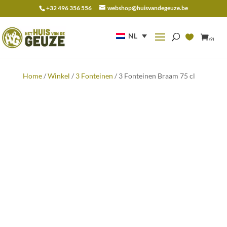
+32 496 356 556
webshop@huisvandegeuze.be
Zoeken
naar:
NL
(9)
Home
/
Winkel
/
3 Fonteinen
/ 3 Fonteinen Braam 75 cl