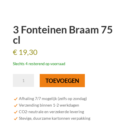
3 Fonteinen Braam 75
cl
€
19,30
Slechts 4 resterend op voorraad
3
TOEVOEGEN
Fonteinen
Braam
75
Afhaling 7/7 mogelijk (zelfs op zondag)
cl
Verzending binnen 1-2 werkdagen
aantal
CO2-neutrale en verzekerde levering
Stevige, duurzame kartonnen verpakking