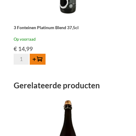
3 Fonteinen Platinum Blend 37,5cl
Op voorraad
€
14,99
3
Toevoegen
Fonteinen
Platinum
Blend
Gerelateerde producten
37,5cl
aantal