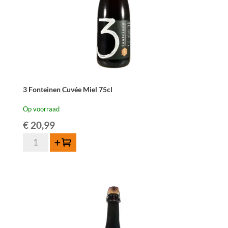
3 Fonteinen Cuvée Miel 75cl
Op voorraad
€
20,99
3
Toevoegen
Fonteinen
Cuvée
Miel
75cl
aantal