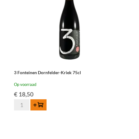
3 Fonteinen Dornfelder-Kriek 75cl
Op voorraad
€
18,50
3
Toevoegen
Fonteinen
Dornfelder-
Kriek
75cl
aantal