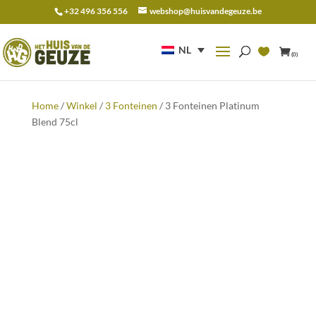
+32 496 356 556
webshop@huisvandegeuze.be
Zoeken
naar:
NL
(0)
Home
/
Winkel
/
3 Fonteinen
/ 3 Fonteinen Platinum
Blend 75cl