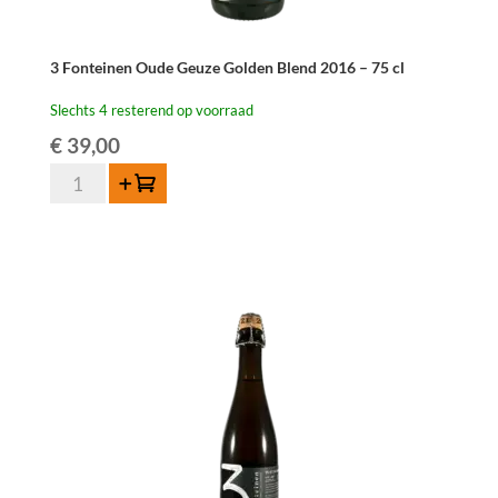
3 Fonteinen Oude Geuze Golden Blend 2016 – 75 cl
Slechts 4 resterend op voorraad
€
39,00
3
Toevoegen
Fonteinen
Oude
Geuze
Golden
Blend
2016
-
75
cl
aantal