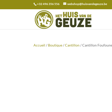
+32 496 356 556
webshop@huisvandegeuze.be
Recherche
pour :
Accueil
/
Boutique
/
Cantillon
/ Cantillon Foufoun