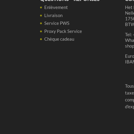
Enlèvement
Het 
Nell
Livraison
1750
Service PWS
BTW
Proxy Pack Service
Tel:
Chèque cadeau
Wha
sho
Eur
IBA
Tous
taxe
comp
d'ex