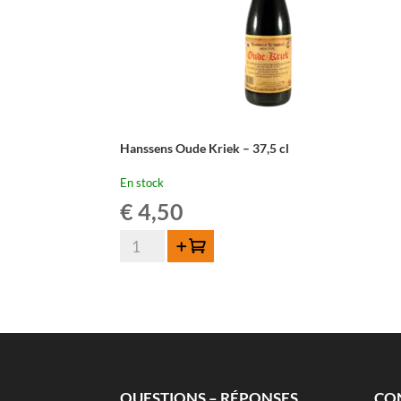
Hanssens Oude Kriek – 37,5 cl
En stock
€
4,50
quantité
Ajouter au panier
de
Hanssens
Oude
Kriek
-
37,5
cl
QUESTIONS – RÉPONSES
CO