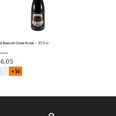
d Beersel Oude Kriek – 37,5 cl
stock
6,05
ntité
Ajouter au panier
d
ersel
de
iek
,5