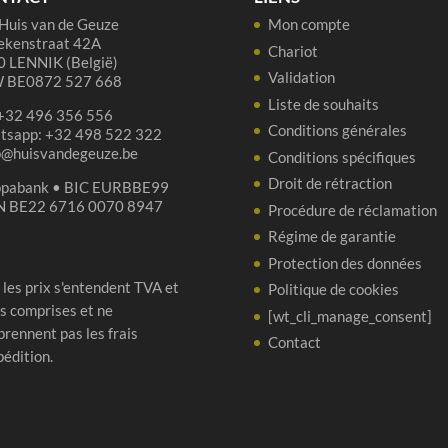
cl
Huis van de Geuze
Mon compte
ekenstraat 42A
Chariot
 LENNIK (België)
Validation
 BE0872 527 668
Liste de souhaits
 +32 496 356 556
Conditions générales
tsapp: +32 498 522 322
p@huisvandegeuze.be
Conditions spécifiques
Droit de rétraction
opabank • BIC EURBBE99
N BE22 6716 0070 8947
Procédure de réclamation
Régime de garantie
Protection des données
 les prix s'entendent TVA et
Politique de cookies
s comprises et ne
[wt_cli_manage_consent]
rennent pas les frais
Contact
pédition.