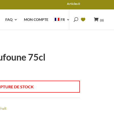
Articles 0
FAQ
MON COMPTE
FR
(0)
ufoune 75cl
PTURE DE STOCK
ruit