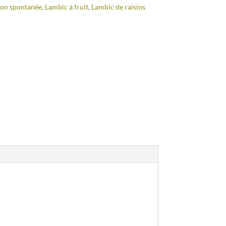
on spontanée
,
Lambic à fruit
,
Lambic de raisins