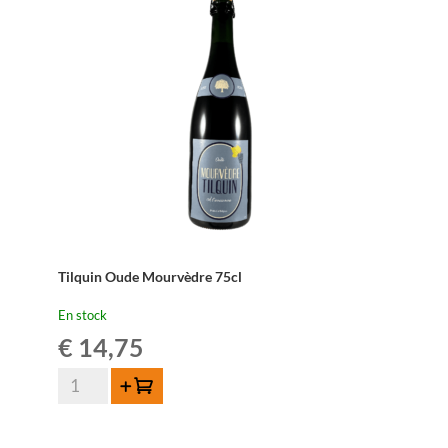
Tilquin Oude Mourvèdre 75cl
En stock
€
14,75
quantité
Ajouter au panier
de
Tilquin
Oude