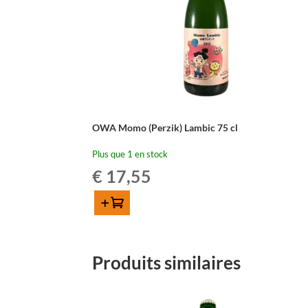
OWA Momo (Perzik) Lambic 75 cl
Plus que 1 en stock
€
17,55
Ajouter au panier
quantité
de
OWA
Produits similaires
Momo
(Perzik)
Lambic