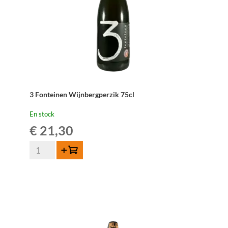
3 Fonteinen Wijnbergperzik 75cl
En stock
€
21,30
quantité
Ajouter au panier
de
3
Fonteinen
Wijnbergperzik
75cl