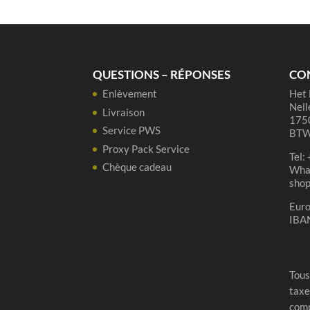
Juicy
&
Wild
Soleille
QUESTIONS – RÉPONSES
CO
75cl
Enlèvement
Het 
Nell
Livraison
1750
Service PWS
BTW
Proxy Pack Service
Tel:
Chèque cadeau
Wha
sho
Eur
IBA
Tous
taxe
comp