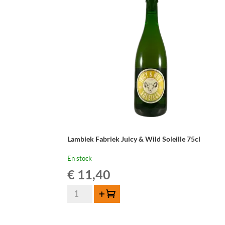
75
cl
Lambiek Fabriek Juicy & Wild Soleille 75cl
En stock
€
11,40
quantité
Ajouter au panier
de
Lambiek
Fabriek