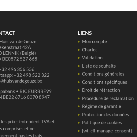
Mourvèdre
75cl
NTACT
LIENS
Huis van de Geuze
Mon compte
ekenstraat 42A
Chariot
 LENNIK (België)
Validation
 BE0872 527 668
Liste de souhaits
 +32 496 356 556
Conditions générales
tsapp: +32 498 522 322
p@huisvandegeuze.be
Conditions spécifiques
Droit de rétraction
opabank • BIC EURBBE99
N BE22 6716 0070 8947
Procédure de réclamation
Régime de garantie
Protection des données
 les prix s'entendent TVA et
Politique de cookies
s comprises et ne
[wt_cli_manage_consent]
rennent pas les frais