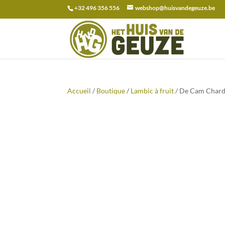
+32 496 356 556
webshop@huisvandegeuze.be
Recherche
pour :
Accueil
/
Boutique
/
Lambic à fruit
/ De Cam Chard