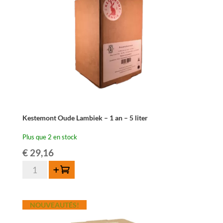
Kestemont Oude Lambiek – 1 an – 5 liter
Plus que 2 en stock
€
29,16
quantité
Ajouter au panier
de
Kestemont
Oude
NOUVEAUTÉS!
Lambiek