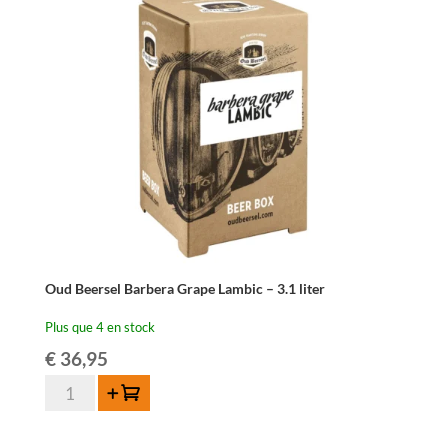
-
1
an
-
5
liter
Oud Beersel Barbera Grape Lambic – 3.1 liter
Plus que 4 en stock
€
36,95
quantité
Ajouter au panier
de
Oud