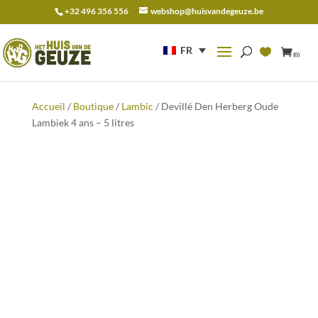
+32 496 356 556
webshop@huisvandegeuze.be
Recherche
pour :
FR
(0)
Accueil
/
Boutique
/
Lambic
/ Devillé Den Herberg Oude
Lambiek 4 ans – 5 litres