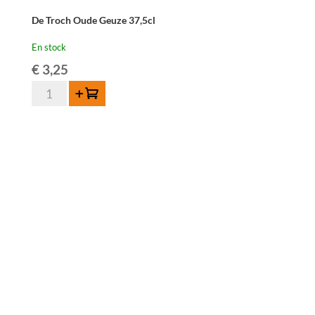
De Troch Oude Geuze 37,5cl
En stock
€
3,25
quantité
Ajouter au panier
de
De
Troch
Oude
Geuze
37,5cl