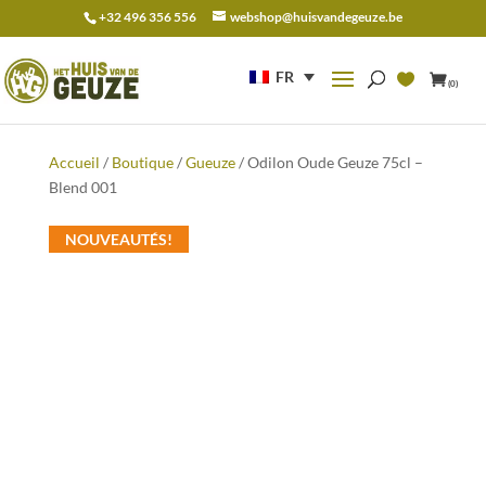
+32 496 356 556
webshop@huisvandegeuze.be
Recherche
pour :
FR
(0)
Accueil
/
Boutique
/
Gueuze
/ Odilon Oude Geuze 75cl –
Blend 001
NOUVEAUTÉS!