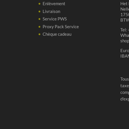
Enlèvement
Het 
Nell
Livraison
1750
Service PWS
BTW
Proxy Pack Service
Tel:
Chèque cadeau
Wha
sho
Eur
IBA
Tous
taxe
comp
d'ex