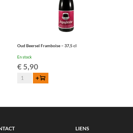
Oud Beersel Framboise – 37,5 cl
En stock
€
5,90
quantité
Ajouter au panier
de
Oud
Beersel
Framboise
-
37,5
cl
NTACT
LIENS