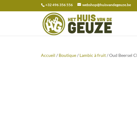
+32 496 356 556
webshop@huisvandegeuze.be
Recherche
pour :
Accueil
/
Boutique
/
Lambic à fruit
/ Oud Beersel C