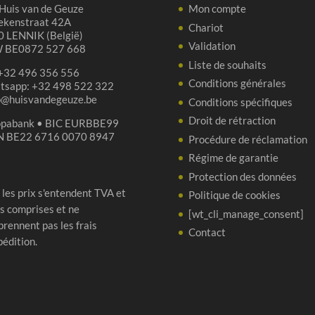
Huis van de Geuze
Mon compte
ekenstraat 42A
Chariot
 LENNIK (België)
Validation
 BE0872 527 668
Liste de souhaits
 +32 496 356 556
Conditions générales
tsapp: +32 498 522 322
p@huisvandegeuze.be
Conditions spécifiques
Droit de rétraction
opabank • BIC EURBBE99
N BE22 6716 0070 8947
Procédure de réclamation
Régime de garantie
Protection des données
 les prix s'entendent TVA et
Politique de cookies
s comprises et ne
[wt_cli_manage_consent]
rennent pas les frais
Contact
pédition.