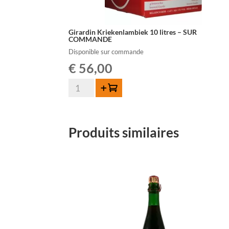
Girardin Kriekenlambiek 10 litres – SUR
COMMANDE
Disponible sur commande
€
56,00
quantité
Ajouter au panier
de
Girardin
Kriekenlambiek
Produits similaires
10
litres
-
SUR
COMMANDE