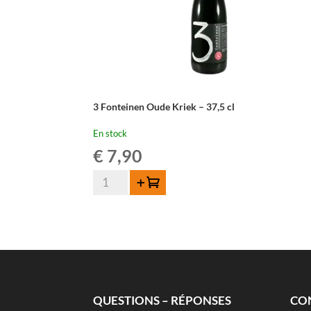
3 Fonteinen Oude Kriek – 37,5 cl
En stock
€
7,90
quantité
Ajouter au panier
de
3
Fonteinen
Oude
Kriek
-
37,5
QUESTIONS – RÉPONSES
CO
cl