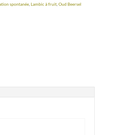
tion spontanée
,
Lambic à fruit
,
Oud Beersel