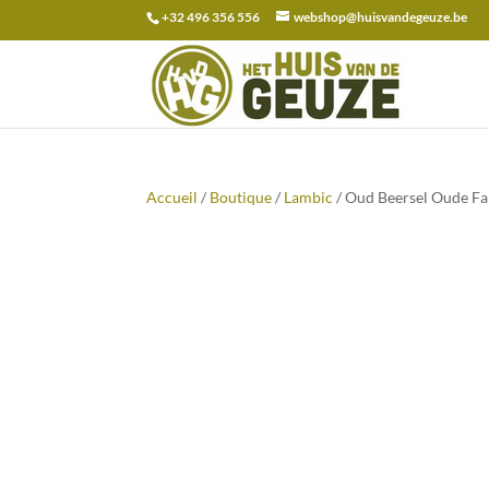
+32 496 356 556
webshop@huisvandegeuze.be
Recherche
pour :
Accueil
/
Boutique
/
Lambic
/ Oud Beersel Oude Far