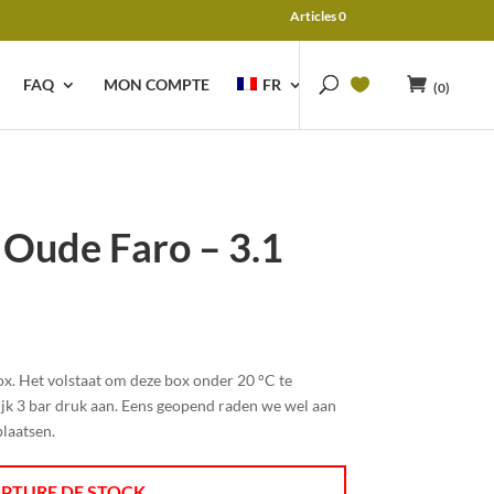
Articles 0
FAQ
MON COMPTE
FR
(0)
 Oude Faro – 3.1
x. Het volstaat om deze box onder 20 °C te
jk 3 bar druk aan. Eens geopend raden we wel aan
plaatsen.
PTURE DE STOCK