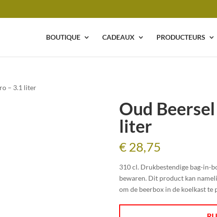
BOUTIQUE
CADEAUX
PRODUCTEURS
o – 3.1 liter
Oud Beersel
liter
€
28,75
310 cl. Drukbestendige bag-in-bo
bewaren. Dit product kan nameli
om de beerbox in de koelkast te 
RU