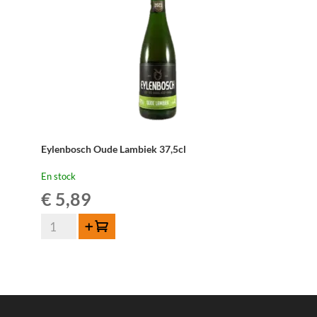
Eylenbosch Oude Lambiek 37,5cl
En stock
€
5,89
quantité
Ajouter au panier
de
Eylenbosch
Oude
Lambiek
37,5cl