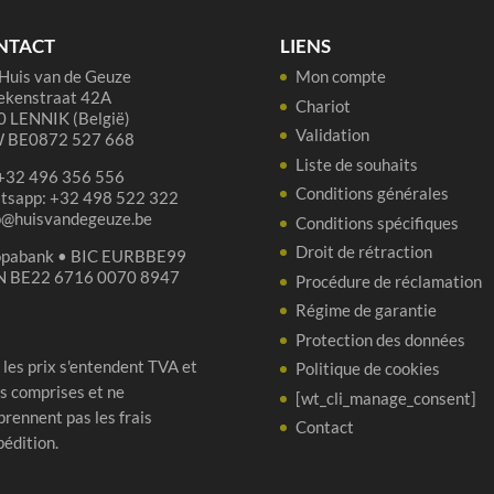
NTACT
LIENS
Huis van de Geuze
Mon compte
ekenstraat 42A
Chariot
 LENNIK (België)
Validation
 BE0872 527 668
Liste de souhaits
 +32 496 356 556
Conditions générales
tsapp: +32 498 522 322
p@huisvandegeuze.be
Conditions spécifiques
Droit de rétraction
opabank • BIC EURBBE99
N BE22 6716 0070 8947
Procédure de réclamation
Régime de garantie
Protection des données
 les prix s'entendent TVA et
Politique de cookies
s comprises et ne
[wt_cli_manage_consent]
rennent pas les frais
Contact
pédition.