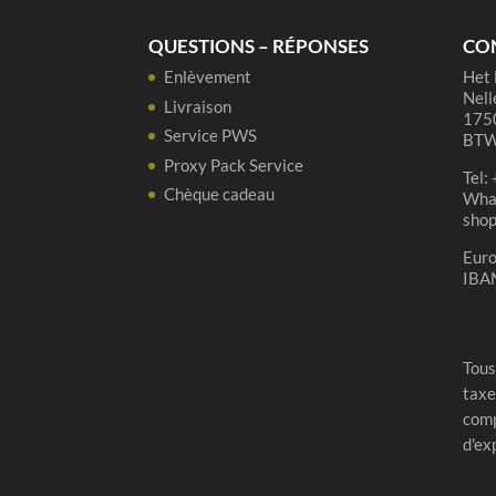
-
SUR
QUESTIONS – RÉPONSES
CO
COMMANDE
Enlèvement
Het 
Nell
Livraison
1750
Service PWS
BTW
Proxy Pack Service
Tel:
Chèque cadeau
Wha
sho
Eur
IBA
Tous
taxe
comp
d'ex