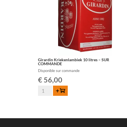
Girardin Kriekenlambiek 10 litres – SUR
COMMANDE
Disponible sur commande
€
56,00
quantité
Ajouter au panier
de
Girardin
Kriekenlambiek
10
litres