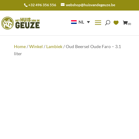
+32 496 356 556
webshop@huisvandegeuze.be
Zoeken
naar:
NL
(0)
Home
/
Winkel
/
Lambiek
/ Oud Beersel Oude Faro – 3.1
liter