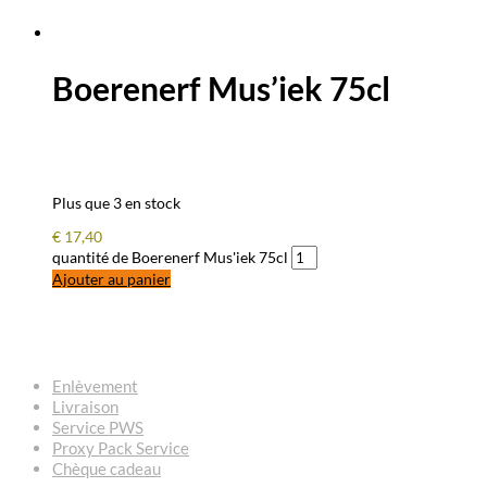
Boerenerf Mus’iek 75cl
Plus que 3 en stock
€
17,40
quantité de Boerenerf Mus'iek 75cl
Ajouter au panier
QUESTIONS – RÉPONSES
Enlèvement
Livraison
Service PWS
Proxy Pack Service
Chèque cadeau