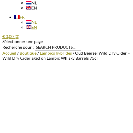
NL
EN
FR
NL
EN
€
0,00
(0)
Sélectionner une page
Recherche pour :
Accueil
/
Boutique
/
Lambics hybrides
/ Oud Beersel Wild Dry Cider –
Wild Dry Cider aged on Lambic Whisky Barrels 75cl