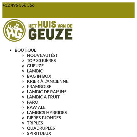
+32 496 356 556
webshop@huisvandegeuze.be
Articles 0
BOUTIQUE
NOUVEAUTÉS!
TOP 30 BIÈRES
GUEUZE
LAMBIC
BAG IN BOX
KRIEK À L’ANCIENNE
FRAMBOISE
LAMBIC DE RAISINS
LAMBIC À FRUIT
FARO
RAW ALE
LAMBICS HYBRIDES
BIÈRES BLONDES
TRIPLES
QUADRUPLES
SPIRITUEUX