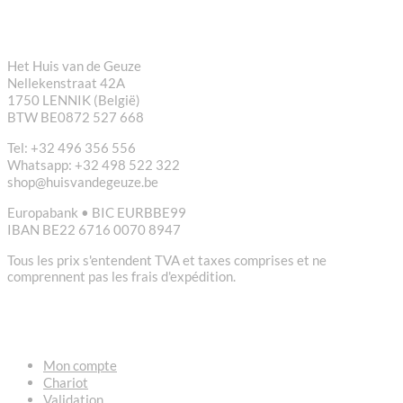
CONTACT
Het Huis van de Geuze
Nellekenstraat 42A
1750 LENNIK (België)
BTW BE0872 527 668
Tel: +32 496 356 556
Whatsapp: +32 498 522 322
shop@huisvandegeuze.be
Europabank • BIC EURBBE99
IBAN BE22 6716 0070 8947
Tous les prix s'entendent TVA et taxes comprises et ne
comprennent pas les frais d'expédition.
LIENS
Mon compte
Chariot
Validation