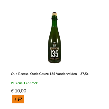
Wild
Dry
Cider
Rhubarb
75cl
Oud Beersel Oude Geuze 135 Vandervelden – 37,5cl
Plus que 1 en stock
€
10,00
Ajouter au panier
quantité