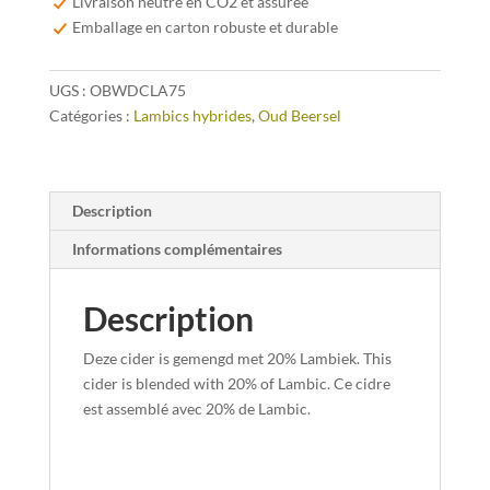
Livraison neutre en CO2 et assurée
Cider
Emballage en carton robuste et durable
–
Blended
UGS :
OBWDCLA75
With
Catégories :
Lambics hybrides
,
Oud Beersel
Lambic
75cl
Description
Informations complémentaires
Description
Deze cider is gemengd met 20% Lambiek. This
cider is blended with 20% of Lambic. Ce cidre
est assemblé avec 20% de Lambic.