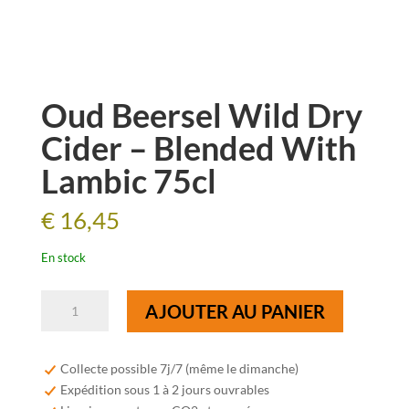
Oud Beersel Wild Dry
Cider – Blended With
Lambic 75cl
€
16,45
En stock
quantité
AJOUTER AU PANIER
de
Oud
Beersel
Collecte possible 7j/7 (même le dimanche)
Wild
Expédition sous 1 à 2 jours ouvrables
Dry