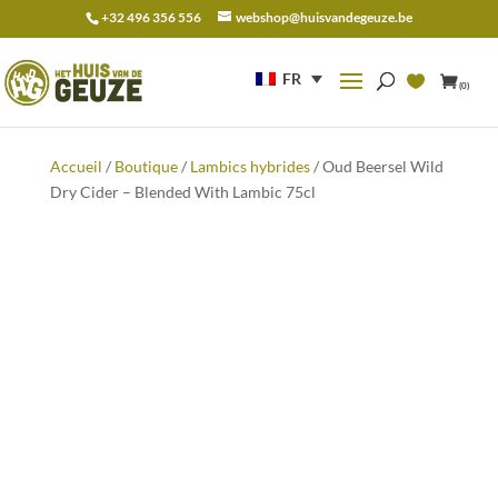
+32 496 356 556
webshop@huisvandegeuze.be
Recherche
pour :
FR
(0)
Accueil
/
Boutique
/
Lambics hybrides
/ Oud Beersel Wild
Dry Cider – Blended With Lambic 75cl