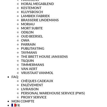
HORAL MEGABLEND
KESTEMONT
KLUYSBOSCH
LAMBIEK FABRIEK
BRASSERIE LINDEMANS
MORIAU
MORT SUBITE
ODILON
OUD BEERSEL
OWA
PARRAIN
PUBLITASTING
TAYMANS
THE BRETT HOUSE JANSSENS
TILQUIN
TIMMERMANS
VAN AERT
VRIJSTAAT VANMOL
FAQ
CHÈQUES CADEAUX
ENLÈVEMENT
LIVRAISON
PERSONAL WAREHOUSE SERVICE (PWS)
PROXY SERVICE
MON COMPTE
FR