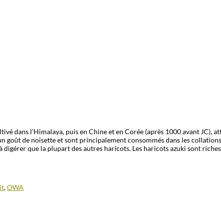
tivé dans l’Himalaya, puis en Chine et en Corée (après 1000 avant JC), atte
un goût de noisette et sont principalement consommés dans les collations et
 digérer que la plupart des autres haricots. Les haricots azuki sont riches
it
,
OWA