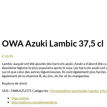
OWA Azuki Lambic 37,5 cl
€
10,99
Lambic auquel ont été ajoutés des haricots azuki. Azuki a d’abord été cul
deuxième légume le plus populaire après le soja. Les haricots azuki ont 
sucré que celui des autres légumineuses. Ils sont également plus faciles à
également de la vitamine B, du zinc, du fer et du manganèse.
Rupture de stock
UGS :
OWAAZU375
Catégories :
Fermentation spontanée
,
Lambic à fru
Description
Informations complémentaires