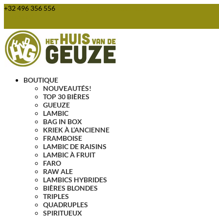
+32 496 356 556
webshop@huisvandegeuze.be
Articles 0
BOUTIQUE
NOUVEAUTÉS!
TOP 30 BIÈRES
GUEUZE
LAMBIC
BAG IN BOX
KRIEK À L’ANCIENNE
FRAMBOISE
LAMBIC DE RAISINS
LAMBIC À FRUIT
FARO
RAW ALE
LAMBICS HYBRIDES
BIÈRES BLONDES
TRIPLES
QUADRUPLES
SPIRITUEUX