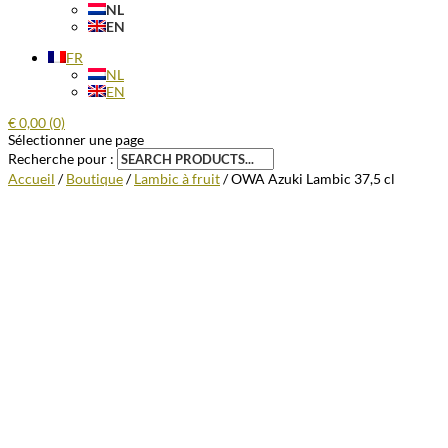
NL
EN
FR
NL
EN
€
0,00
(0)
Sélectionner une page
Recherche pour :
Accueil
/
Boutique
/
Lambic à fruit
/ OWA Azuki Lambic 37,5 cl