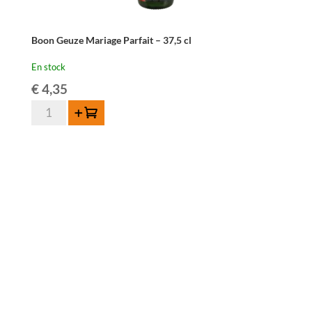
Boon Geuze Mariage Parfait – 37,5 cl
En stock
€
4,35
quantité
Ajouter au panier
de
Boon
Geuze
Mariage
Parfait
-
37,5
cl