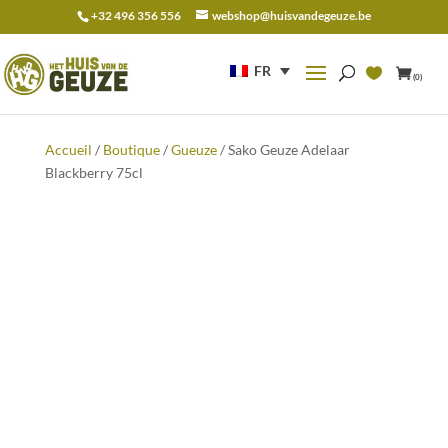
+32 496 356 556
webshop@huisvandegeuze.be
Recherche
pour :
FR
(0)
Accueil
/
Boutique
/
Gueuze
/ Sako Geuze Adelaar
Blackberry 75cl