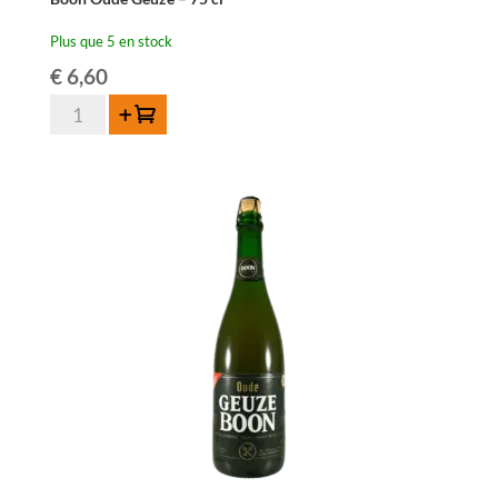
Plus que 5 en stock
€
6,60
quantité
Ajouter au panier
de
Boon
Oude
Geuze
-
75
cl