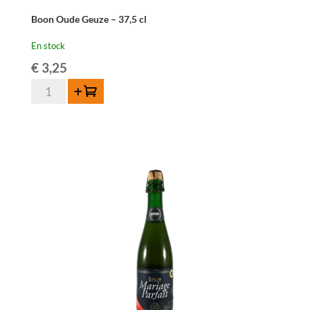
Boon Oude Geuze – 37,5 cl
En stock
€
3,25
quantité
Ajouter au panier
de
Boon
Oude
Geuze
-
37,5
cl