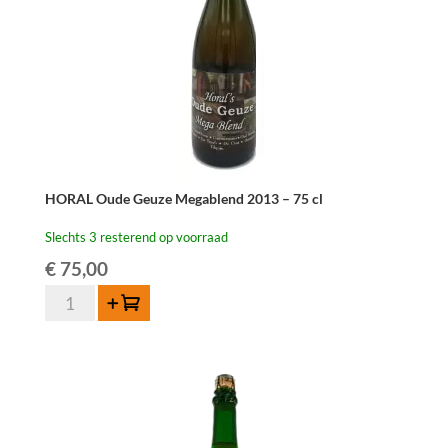
HORAL Oude Geuze Megablend 2013 – 75 cl
Slechts 3 resterend op voorraad
€
75,00
HORAL
Toevoegen
Oude
Geuze
Megablend
2013
-
75