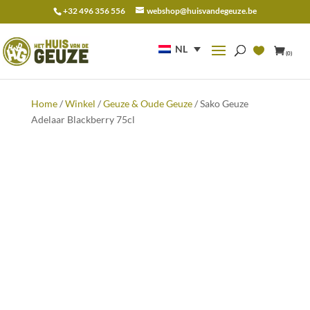
+32 496 356 556
webshop@huisvandegeuze.be
Zoeken
naar:
NL
(0)
Home
/
Winkel
/
Geuze & Oude Geuze
/ Sako Geuze
Adelaar Blackberry 75cl