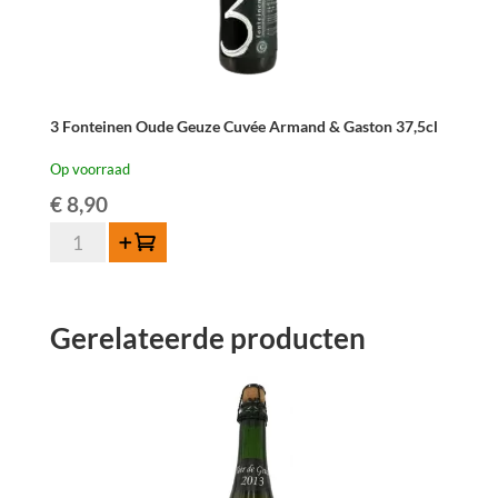
3 Fonteinen Oude Geuze Cuvée Armand & Gaston 37,5cl
Op voorraad
€
8,90
3
Toevoegen
Fonteinen
Oude
Geuze
Gerelateerde producten
Cuvée
Armand
&
Gaston
37,5cl
aantal