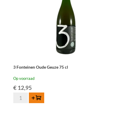
cl
aantal
3 Fonteinen Oude Geuze 75 cl
Op voorraad
€
12,95
3
Toevoegen
Fonteinen
Oude
Geuze
75
cl