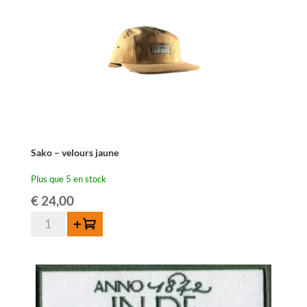
Sako – velours jaune
Plus que 5 en stock
€
24,00
quantité
Ajouter au panier
de
Sako
-
velours
jaune