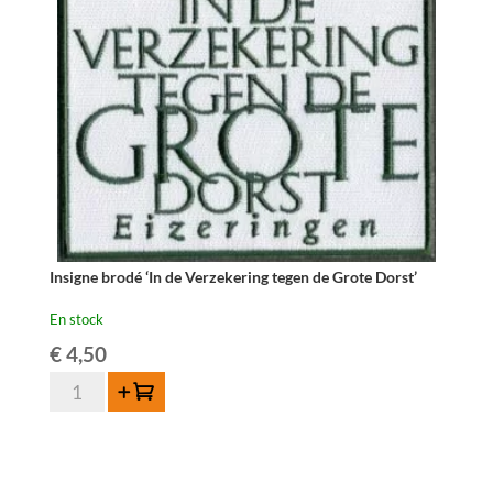
Insigne brodé ‘In de Verzekering tegen de Grote Dorst’
En stock
€
4,50
quantité
Ajouter au panier
de
Insigne
brodé
'In