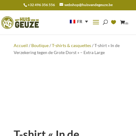
+32 496 356 556
webshop@huisvandegeuze.be
Recherche
pour :
FR
(0)
Accueil
/
Boutique
/
T-shirts & casquettes
/ T-shirt « In de
Verzekering tegen de Grote Dorst » – Extra Large
T-shirt « In de