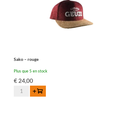
Sako – rouge
Plus que 5 en stock
€
24,00
quantité
Ajouter au panier
de
Sako
-
rouge