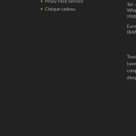
Proxy Pack Service
Tel:
Chèque cadeau
Wha
sho
Eur
IBA
Tous
taxe
comp
d'ex