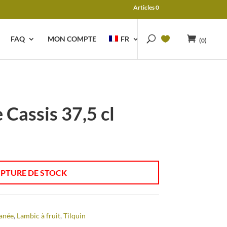
Articles 0
FAQ
MON COMPTE
FR
(0)
 Cassis 37,5 cl
PTURE DE STOCK
anée
,
Lambic à fruit
,
Tilquin