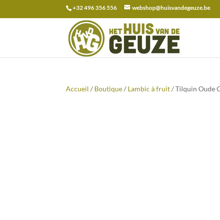
+32 496 356 556
webshop@huisvandegeuze.be
Recherche
pour :
Accueil
/
Boutique
/
Lambic à fruit
/ Tilquin Oude C