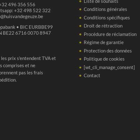
Liste de souhaits
 +32 496 356 556
Conditions générales
tsapp: +32 498 522 322
p@huisvandegeuze.be
Conditions spécifiques
Droit de rétraction
opabank • BIC EURBBE99
N BE22 6716 0070 8947
Procédure de réclamation
Régime de garantie
Protection des données
 les prix s'entendent TVA et
Politique de cookies
s comprises et ne
[wt_cli_manage_consent]
rennent pas les frais
Contact
pédition.