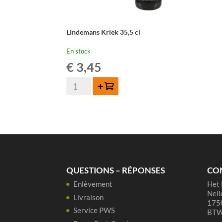
Lindemans Kriek 35,5 cl
En stock
€
3,45
quantité
Ajouter au panier
de
Lindemans
Kriek
35,5
cl
QUESTIONS – RÉPONSES
CO
Enlèvement
Het 
Nell
Livraison
1750
Service PWS
BTW