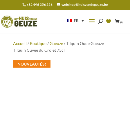
+32 496 356 556
webshop@huisvandegeuze.be
Recherche
pour :
FR
(0)
Accueil
/
Boutique
/
Gueuze
/ Tilquin Oude Gueuze
Tilquin Cuvée du Crolet 75cl
NOUVEAUTÉS!