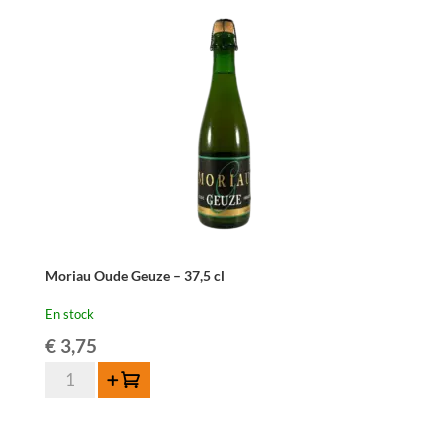
-
37,5
cl
Moriau Oude Geuze – 37,5 cl
En stock
€
3,75
quantité
Ajouter au panier
de
Moriau
Oude