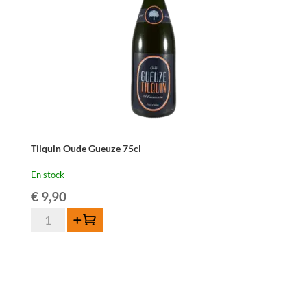
Tilquin Oude Gueuze 75cl
En stock
€
9,90
quantité
Ajouter au panier
de
Tilquin
Oude
Gueuze
75cl