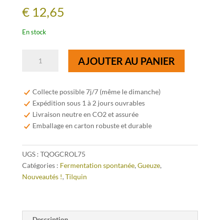
€
12,65
En stock
quantité
AJOUTER AU PANIER
de
Tilquin
Oude
Collecte possible 7j/7 (même le dimanche)
Gueuze
Expédition sous 1 à 2 jours ouvrables
Tilquin
Livraison neutre en CO2 et assurée
Cuvée
Emballage en carton robuste et durable
du
Crolet
UGS :
TQOGCROL75
75cl
Catégories :
Fermentation spontanée
,
Gueuze
,
Nouveautés !
,
Tilquin
Description