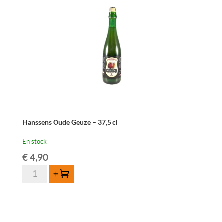
Hanssens Oude Geuze – 37,5 cl
En stock
€
4,90
quantité
Ajouter au panier
de
Hanssens
Oude
Geuze