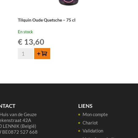
Tilquin Oude Quetsche – 75 cl
En stock
€
13,60
quantité
Ajouter au panier
de
Tilquin
Oude
Quetsche
-
75
cl
NTACT
LIENS
Huis van de Geuze
Mon compte
ekenstraat 42A
Chariot
 LENNIK (België)
Validation
 BE0872 527 668