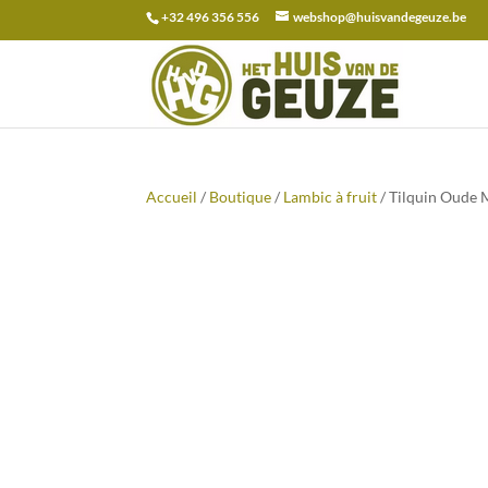
+32 496 356 556
webshop@huisvandegeuze.be
Recherche
pour :
Accueil
/
Boutique
/
Lambic à fruit
/ Tilquin Oude 