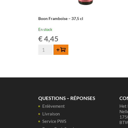
Boon Framboise – 37,5 cl
En stock
€
4,45
quantité
Ajouter au panier
de
Boon
Framboise
-
37,5
cl
QUESTIONS – RÉPONSES
CO
Enlèvement
Het 
Nell
Livraison
1750
Service PWS
BTW