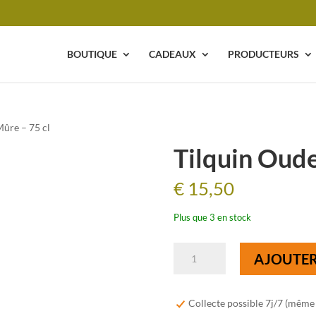
BOUTIQUE
CADEAUX
PRODUCTEURS
Mûre – 75 cl
Tilquin Oude
€
15,50
Plus que 3 en stock
quantité
AJOUTER
de
Tilquin
Oude
Collecte possible 7j/7 (même
Mûre