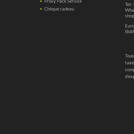
Proxy Pack Service
Tel:
Chèque cadeau
Wha
sho
Eur
IBA
Tous
taxe
comp
d'ex