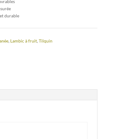
uvrables
ssurée
et durable
anée
,
Lambic à fruit
,
Tilquin