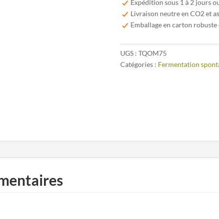
Expédition sous 1 à 2 jours o
-
Livraison neutre en CO2 et a
75
Emballage en carton robuste 
cl
UGS :
TQOM75
Catégories :
Fermentation spont
mentaires