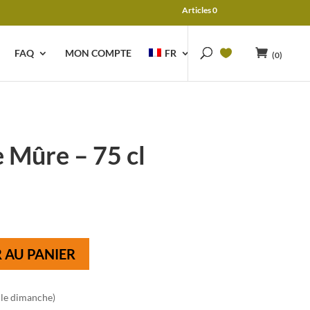
Articles 0
FAQ
MON COMPTE
FR
(0)
 Mûre – 75 cl
 AU PANIER
 le dimanche)