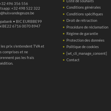
Liste de souhaits
 +32 496 356 556
Conditions générales
tsapp: +32 498 522 322
p@huisvandegeuze.be
Conditions spécifiques
Droit de rétraction
opabank • BIC EURBBE99
N BE22 6716 0070 8947
Procédure de réclamation
Régime de garantie
Protection des données
 les prix s'entendent TVA et
Politique de cookies
s comprises et ne
[wt_cli_manage_consent]
rennent pas les frais
Contact
pédition.