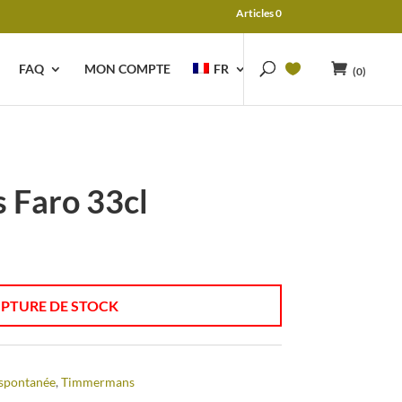
Articles 0
FAQ
MON COMPTE
FR
(0)
Faro 33cl
PTURE DE STOCK
spontanée
,
Timmermans