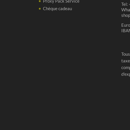
Proxy Pack Service
Tel:
Chèque cadeau
Wha
sho
Eur
IBA
Tous
taxe
comp
d'ex