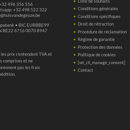
Liste de souhaits
 +32 496 356 556
Conditions générales
tsapp: +32 498 522 322
p@huisvandegeuze.be
Conditions spécifiques
Droit de rétraction
opabank • BIC EURBBE99
N BE22 6716 0070 8947
Procédure de réclamation
Régime de garantie
Protection des données
 les prix s'entendent TVA et
Politique de cookies
s comprises et ne
[wt_cli_manage_consent]
rennent pas les frais
Contact
pédition.