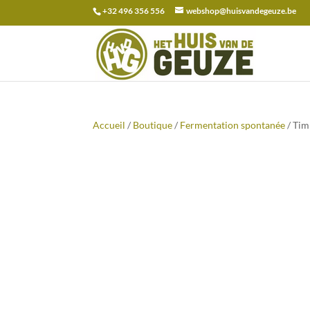
+32 496 356 556
webshop@huisvandegeuze.be
Recherche
pour :
Accueil
/
Boutique
/
Fermentation spontanée
/ Tim