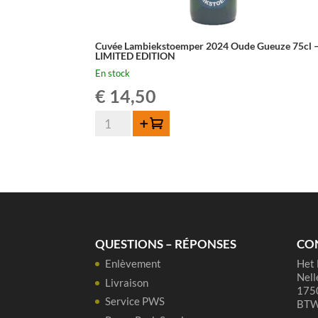
Cuvée Lambiekstoemper 2024 Oude Gueuze 75cl 
LIMITED EDITION
En stock
€
14,50
quantité
Ajouter au panier
de
Cuvée
Lambiekstoemper
2024
Oude
Gueuze
75cl
QUESTIONS – RÉPONSES
CO
-
Enlèvement
Het 
LIMITED
Nell
EDITION
Livraison
1750
Service PWS
BTW