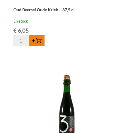
Oud Beersel Oude Kriek – 37,5 cl
En stock
€
6,05
quantité
Ajouter au panier
de
Oud
Beersel
Oude
Kriek
-
37,5
cl