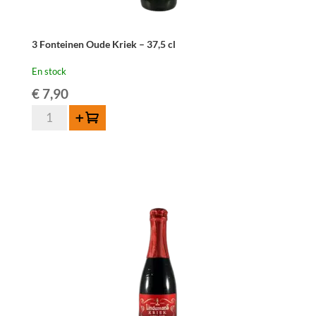
3 Fonteinen Oude Kriek – 37,5 cl
En stock
€
7,90
quantité
Ajouter au panier
de
3
Fonteinen
Oude
Kriek
-
37,5
cl