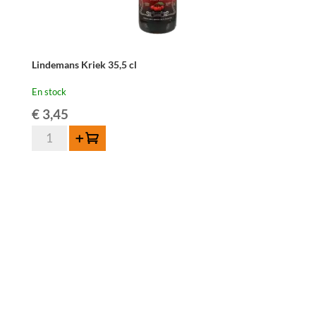
Lindemans Kriek 35,5 cl
En stock
€
3,45
quantité
Ajouter au panier
de
Lindemans
Kriek
35,5
cl