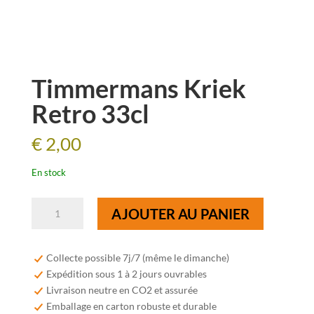
Timmermans Kriek
Retro 33cl
€
2,00
En stock
quantité
AJOUTER AU PANIER
de
Timmermans
Kriek
Collecte possible 7j/7 (même le dimanche)
Retro
Expédition sous 1 à 2 jours ouvrables
33cl
Livraison neutre en CO2 et assurée
Emballage en carton robuste et durable