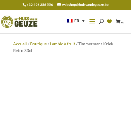
+32 496 356 556
webshop@huisvandegeuze.be
Recherche
pour :
FR
(0)
Accueil
/
Boutique
/
Lambic à fruit
/ Timmermans Kriek
Retro 33cl