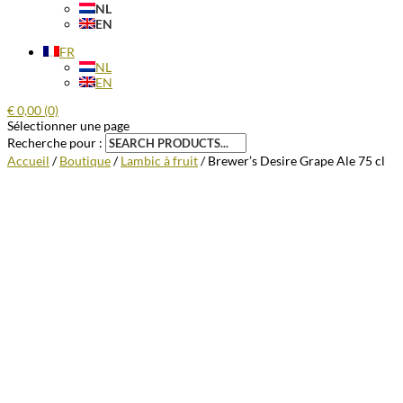
NL
EN
FR
NL
EN
€
0,00
(0)
Sélectionner une page
Recherche pour :
Accueil
/
Boutique
/
Lambic à fruit
/ Brewer’s Desire Grape Ale 75 cl