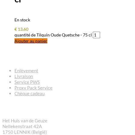
En stock
€
13,60
quantité de Tilquin Oude Quetsche - 75 cl
Ajouter au panier
QUESTIONS – RÉPONSES
Enlèvement
Livraison
Service PWS
Proxy Pack Service
Chèque cadeau
CONTACT
Het Huis van de Geuze
Nellekenstraat 42A
1750 LENNIK (België)