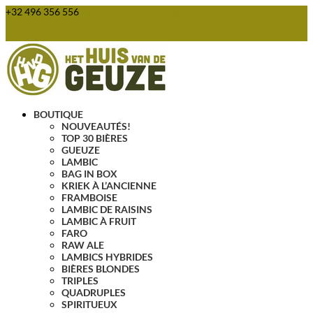
+32 496 356 556
webshop@huisvandegeuze.be
Articles 0
BOUTIQUE
NOUVEAUTÉS!
TOP 30 BIÈRES
GUEUZE
LAMBIC
BAG IN BOX
KRIEK À L’ANCIENNE
FRAMBOISE
LAMBIC DE RAISINS
LAMBIC À FRUIT
FARO
RAW ALE
LAMBICS HYBRIDES
BIÈRES BLONDES
TRIPLES
QUADRUPLES
SPIRITUEUX