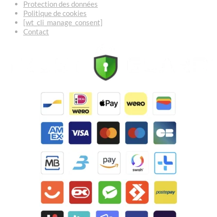
Protection des données
Politique de cookies
[wt_cli_manage_consent]
Contact