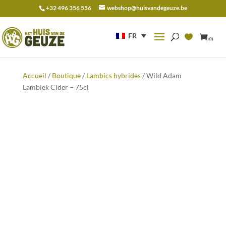
+32 496 356 556
webshop@huisvandegeuze.be
Recherche
pour :
FR
(0)
Accueil
/
Boutique
/
Lambics hybrides
/ Wild Adam
Lambiek Cider – 75cl