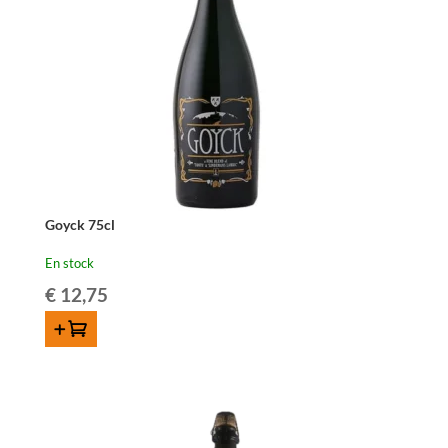
Goyck 75cl
En stock
€
12,75
AJOUTER AU PANIER