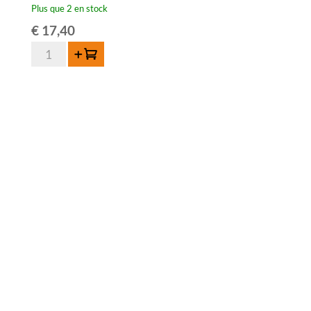
Plus que 2 en stock
€
17,40
quantité
Ajouter au panier
de
Odilon
Oude
Framboise
75cl