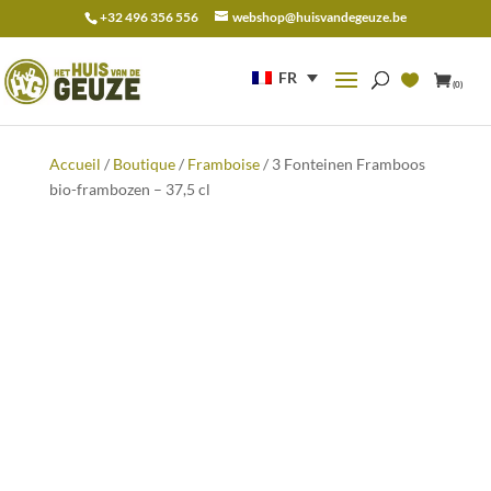
+32 496 356 556
webshop@huisvandegeuze.be
Recherche
pour :
FR
(0)
Accueil
/
Boutique
/
Framboise
/ 3 Fonteinen Framboos
bio-frambozen – 37,5 cl