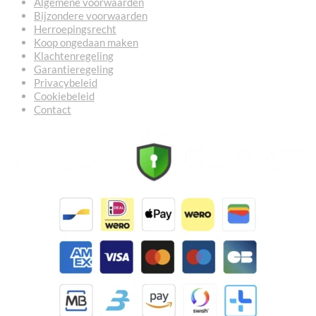
Algemene voorwaarden
Bijzondere voorwaarden
Herroepingsrecht
Koop ongedaan maken
Klachtenregeling
Garantieregeling
Privacybeleid
Cookiebeleid
Contact