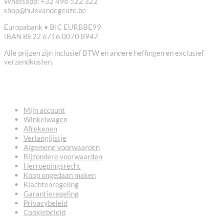
Whatsapp: +32 498 522 322
shop@huisvandegeuze.be
Europabank • BIC EURBBE99
IBAN BE22 6716 0070 8947
Alle prijzen zijn inclusief BTW en andere heffingen en exclusief
verzendkosten.
NUTTIGE LINKS
Mijn account
Winkelwagen
Afrekenen
Verlanglijstje
Algemene voorwaarden
Bijzondere voorwaarden
Herroepingsrecht
Koop ongedaan maken
Klachtenregeling
Garantieregeling
Privacybeleid
Cookiebeleid